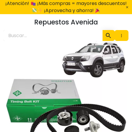
Ir
¡Atención!
¡Más compras = mayores descuentos!
al
¡Aprovecha y ahorra!
contenido
Repuestos Avenida