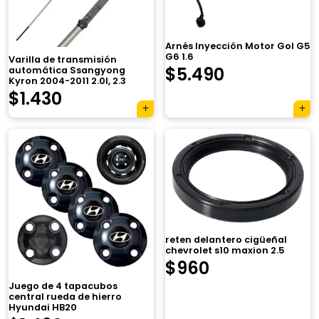
Arnés Inyección Motor Gol G5
G6 1.6
Varilla de transmisión
$
5.490
automática Ssangyong
Kyron 2004-2011 2.0l, 2.3
$
1.430
×
reten delantero cigüeñal
chevrolet s10 maxion 2.5
$
960
Juego de 4 tapacubos
central rueda de hierro
Hyundai HB20