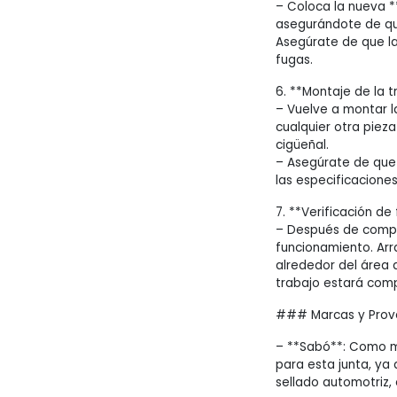
– Coloca la nueva **
asegurándote de que
Asegúrate de que la
fugas.
6. **Montaje de la t
– Vuelve a montar la
cualquier otra piez
cigüeñal.
– Asegúrate de que
las especificaciones
7. **Verificación de
– Después de comple
funcionamiento. Arr
alrededor del área d
trabajo estará com
### Marcas y Prov
– **Sabó**: Como 
para esta junta, ya
sellado automotriz,