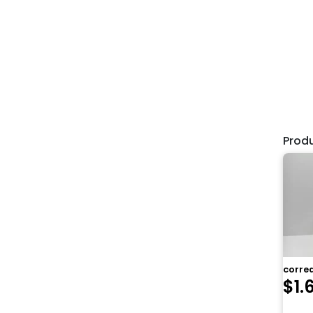
Prod
corre
$
1.