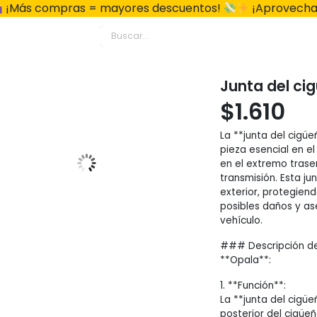
¡Más compras = mayores descuentos!
¡Aprovecha
Junta del ci
$
1.610
La **junta del cigü
pieza esencial en e
en el extremo trase
transmisión. Esta ju
exterior, protegien
posibles daños y as
vehículo.
### Descripción de 
**Opala**:
1. **Función**:
La **junta del cigü
posterior del cigüeñ