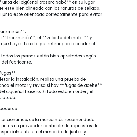
junta del cigüeñal trasero Sabó** en su lugar,
 esté bien alineada con las ranuras de sellado.
 junta esté orientada correctamente para evitar
ransmisión**:
 **transmisión**, el **volante del motor** y
a que hayas tenido que retirar para acceder al
 todos los pernos estén bien apretados según
 del fabricante.
 fugas**:
tar la instalación, realiza una prueba de
anca el motor y revisa si hay **fugas de aceite**
el cigüeñal trasero. Si todo está en orden, el
pletado.
eedores:
mencionamos, es la marca más recomendada
 que es un proveedor confiable de repuestos de
 especialmente en el mercado de juntas y