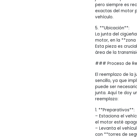
pero siempre es rec
exactas del motor 
vehículo.
5. **Ubicación**:
La junta del cigüeña
motor, en la **zona 
Esta pieza es crucia
área de la transmisi
### Proceso de Ree
El reemplazo de la 
sencillo, ya que imp
puede ser necesario
junta. Aquí te doy 
reemplazo:
1. **Preparativos**:
– Estaciona el vehí
el motor esté apaga
– Levanta el vehícul
con **torres de seg