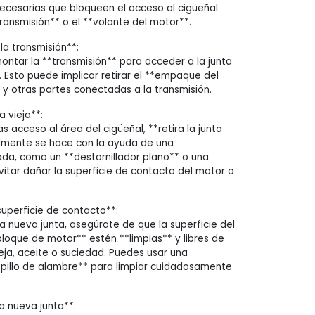
 necesarias que bloqueen el acceso al cigüeñal
ransmisión** o el **volante del motor**.
la transmisión**:
ontar la **transmisión** para acceder a la junta
. Esto puede implicar retirar el **empaque del
 y otras partes conectadas a la transmisión.
a vieja**:
 acceso al área del cigüeñal, **retira la junta
almente se hace con la ayuda de una
da, como un **destornillador plano** o una
vitar dañar la superficie de contacto del motor o
superficie de contacto**:
a nueva junta, asegúrate de que la superficie del
bloque de motor** estén **limpias** y libres de
ieja, aceite o suciedad. Puedes usar una
pillo de alambre** para limpiar cuidadosamente
a nueva junta**: