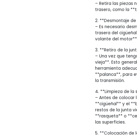
– Retira las piezas
trasero, como la **t
2. **Desmontaje de 
– Es necesario desm
trasera del cigüeñal
volante del motor**
3. **Retiro de la junt
– Una vez que tengas
vieja**. Esto gener
herramienta adecua
**palanca**, para e
la transmisión.
4. **Limpieza de la 
– Antes de colocar l
**cigüeñal** y el **
restos de la junta v
**rasqueta** o **ce
las superficies.
5. **Colocación de l