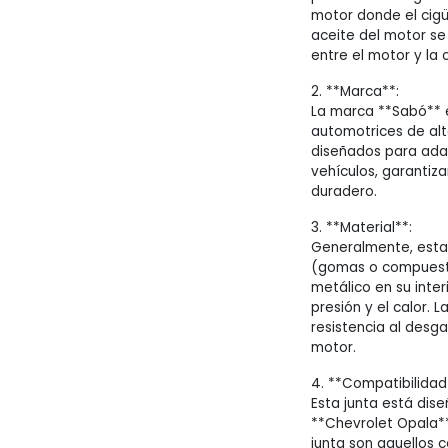
motor donde el cigüe
aceite del motor se
entre el motor y la 
2. **Marca**:
La marca **Sabó** e
automotrices de al
diseñados para ada
vehículos, garantiz
duradero.
3. **Material**:
Generalmente, esta
(gomas o compuesto
metálico en su inter
presión y el calor. 
resistencia al desga
motor.
4. **Compatibilidad
Esta junta está dis
**Chevrolet Opala*
junta son aquellos c