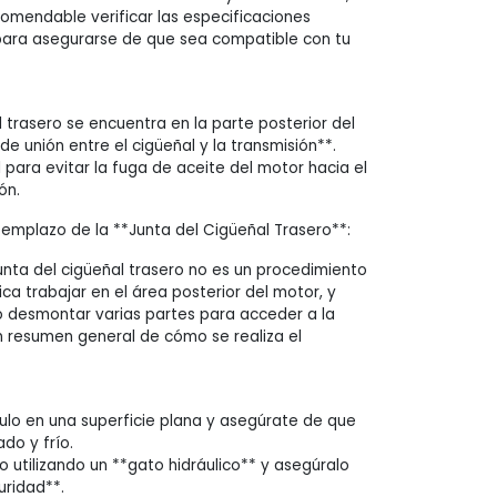
omendable verificar las especificaciones
para asegurarse de que sea compatible con tu
l trasero se encuentra en la parte posterior del
de unión entre el cigüeñal y la transmisión**.
l para evitar la fuga de aceite del motor hacia el
ón.
mplazo de la **Junta del Cigüeñal Trasero**:
junta del cigüeñal trasero no es un procedimiento
lica trabajar en el área posterior del motor, y
 desmontar varias partes para acceder a la
un resumen general de cómo se realiza el
culo en una superficie plana y asegúrate de que
do y frío.
o utilizando un **gato hidráulico** y asegúralo
uridad**.