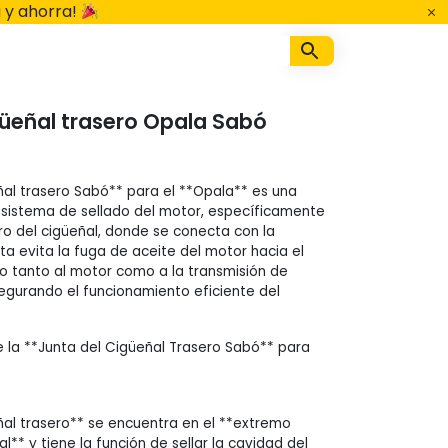
 y ahorra!
güeñal trasero Opala Sabó
eñal trasero Sabó** para el **Opala** es una
l sistema de sellado del motor, específicamente
ro del cigüeñal, donde se conecta con la
nta evita la fuga de aceite del motor hacia el
do tanto al motor como a la transmisión de
egurando el funcionamiento eficiente del
la **Junta del Cigüeñal Trasero Sabó** para
eñal trasero** se encuentra en el **extremo
al** y tiene la función de sellar la cavidad del