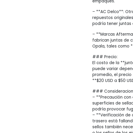
empaques.
– **AC Delco**: Otr
repuestos originale
podría tener juntas
– **Marcas Aftermar
fabrican juntas de 
Opala, tales como **
### Precio:
El costo de la **jun
puede variar dependi
promedio, el precio 
**$20 USD a $50 US
### Consideracione
– **Precaución con 
superficies de sella
podría provocar fug
– **Verificación de o
trasero está falland
sellos también neces
o los sellos de los e