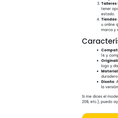
Talleres
tener op
estado.
Tiendas 
u online 
marca y 
Caracterí
Compati
14 y com
Original
logo y di
Material
duraderos
Diseño
: 
la versió
Si me dices el mode
208, etc.), puedo a