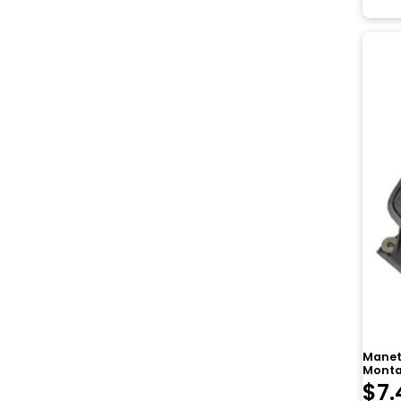
Manet
Monta
$
7.