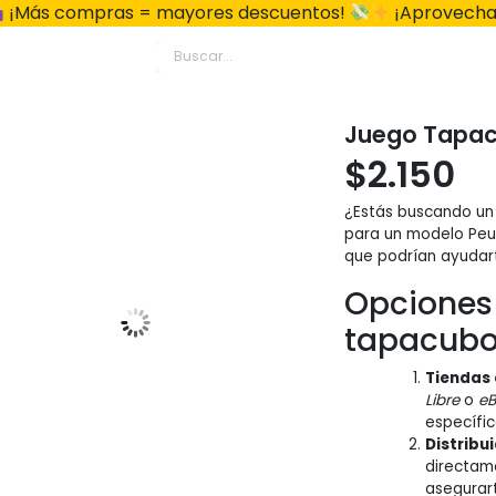
¡Más compras = mayores descuentos!
¡Aprovecha
Juego Tapac
$
2.150
¿Estás buscando un
para un modelo Peug
que podrían ayudar
Opciones 
tapacubo
Tiendas 
Libre
o
e
específi
Distribu
directame
asegurart