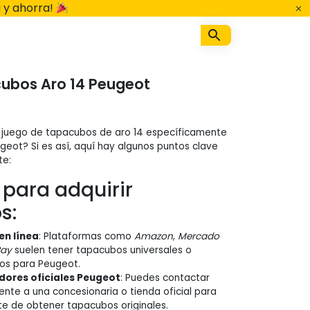
 y ahorra!
ubos Aro 14 Peugeot
 juego de tapacubos de aro 14 específicamente
eot? Si es así, aquí hay algunos puntos clave
te:
para adquirir
s:
en línea
: Plataformas como
Amazon
,
Mercado
Bay
suelen tener tapacubos universales o
cos para Peugeot.
idores oficiales Peugeot
: Puedes contactar
nte a una concesionaria o tienda oficial para
e de obtener tapacubos originales.