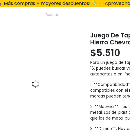
¡Más compras = mayores descuentos!
¡Aprovecha
Juego De Ta
Hierro Chevr
$
5.510
Para un juego de t
16, puedes buscar v
autopartes o en lín
1. **Compatibilidad
compatibles con el 
marcas pueden tener
2. **Material**: Lo
metal. Los de plást
que los de metal pu
3. **Diseño**: Hay 