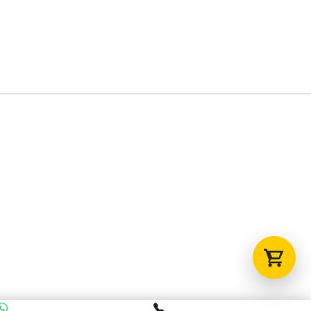
Tu carrito está vacío.
Agregá un producto y aparecerá acá
automáticamente.