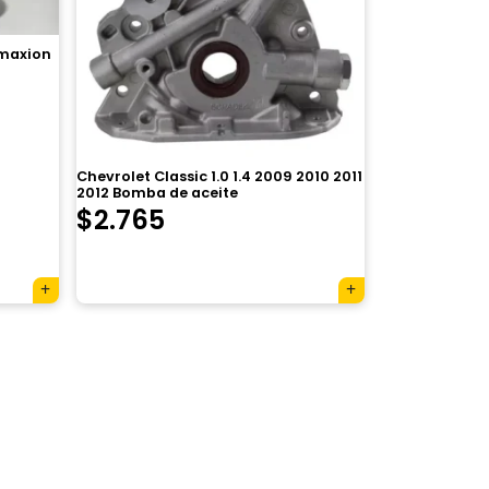
 maxion
Chevrolet Classic 1.0 1.4 2009 2010 2011
2012 Bomba de aceite
El
El
$
2.765
precio
precio
original
actual
era:
es:
$3.920.
$2.765.
×