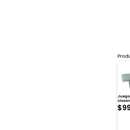
Prod
Juego 
classic
$
9