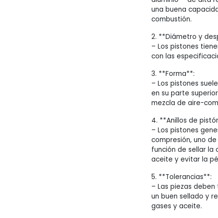
una buena capacidad
combustión.
2. **Diámetro y des
– Los pistones tien
con las especificaci
3. **Forma**:
– Los pistones suel
en su parte superior
mezcla de aire-comb
4. **Anillos de pistó
– Los pistones gene
compresión, uno de c
función de sellar l
aceite y evitar la 
5. **Tolerancias**:
– Las piezas deben 
un buen sellado y r
gases y aceite.