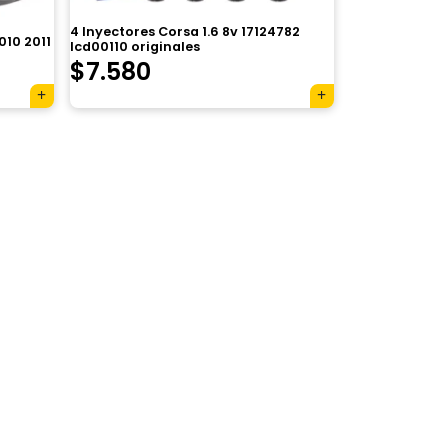
4 Inyectores Corsa 1.6 8v 17124782
010 2011
Icd00110 originales
$
7.580
×