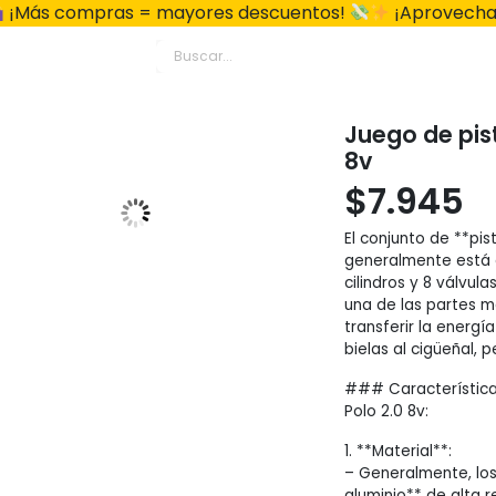
¡Más compras = mayores descuentos!
¡Aprovecha
Juego de pis
8v
$
7.945
El conjunto de **pis
generalmente está 
cilindros y 8 válvula
una de las partes m
transferir la energ
bielas al cigüeñal, 
### Características
Polo 2.0 8v:
1. **Material**:
– Generalmente, los
aluminio** de alta r