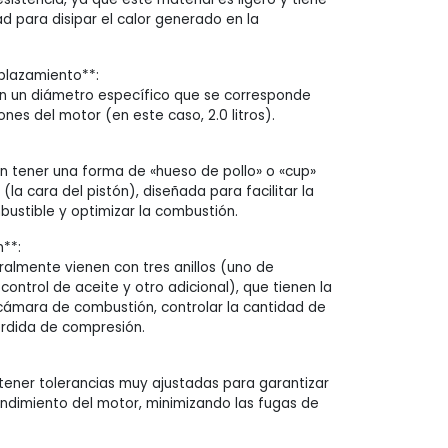
 para disipar el calor generado en la
plazamiento**:
en un diámetro específico que se corresponde
ones del motor (en este caso, 2.0 litros).
en tener una forma de «hueso de pollo» o «cup»
 (la cara del pistón), diseñada para facilitar la
ustible y optimizar la combustión.
n**:
ralmente vienen con tres anillos (uno de
ontrol de aceite y otro adicional), que tienen la
a cámara de combustión, controlar la cantidad de
pérdida de compresión.
tener tolerancias muy ajustadas para garantizar
endimiento del motor, minimizando las fugas de