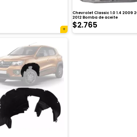
Chevrolet Classic 1.0 1.4 2009 2
2012 Bomba de aceite
El
El
$
2.765
precio
precio
original
actual
era:
es:
$3.920.
$2.765.