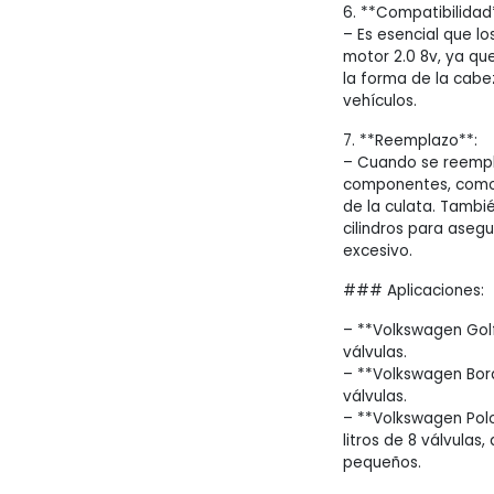
6. **Compatibilidad
– Es esencial que l
motor 2.0 8v, ya que
la forma de la cabe
vehículos.
7. **Reemplazo**:
– Cuando se reempl
componentes, como la
de la culata. Tambi
cilindros para aseg
excesivo.
### Aplicaciones:
– **Volkswagen Golf*
válvulas.
– **Volkswagen Bora*
válvulas.
– **Volkswagen Polo
litros de 8 válvula
pequeños.