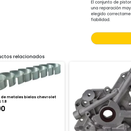
El conjunto de pist
una reparación mayo
elegido correctame
fiabilidad.
uctos relacionados
de metales bielas chevrolet
 1.8
90