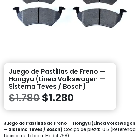
Juego de Pastillas de Freno —
Hongyu (Línea Volkswagen —
Sistema Teves / Bosch)
El
El
$
1.780
$
1.280
precio
precio
Juego de Pastillas de Freno — Hongyu (Línea Volkswagen
original
actual
— Sistema Teves / Bosch)
Código de pieza: 1015 (Referencia
técnica de fábrica: Model 768)