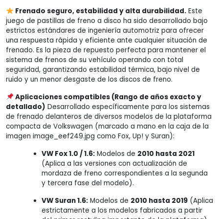
era:
es:
Frenado seguro, estabilidad y alta durabilidad.
Este
juego de pastillas de freno a disco ha sido desarrollado bajo
$1.780.
$1.280.
estrictos estándares de ingeniería automotriz para ofrecer
una respuesta rápida y eficiente ante cualquier situación de
frenado. Es la pieza de repuesto perfecta para mantener el
sistema de frenos de su vehículo operando con total
seguridad, garantizando estabilidad térmica, bajo nivel de
ruido y un menor desgaste de los discos de freno.
Aplicaciones compatibles (Rango de años exacto y
detallado)
Desarrollado específicamente para los sistemas
de frenado delanteros de diversos modelos de la plataforma
compacta de Volkswagen (marcado a mano en la caja de la
imagen image_eef249.jpg como Fox, Up! y Suran):
VW Fox 1.0 / 1.6:
Modelos de
2010 hasta 2021
(Aplica a las versiones con actualización de
mordaza de freno correspondientes a la segunda
y tercera fase del modelo).
VW Suran 1.6:
Modelos de
2010 hasta 2019
(Aplica
estrictamente a los modelos fabricados a partir