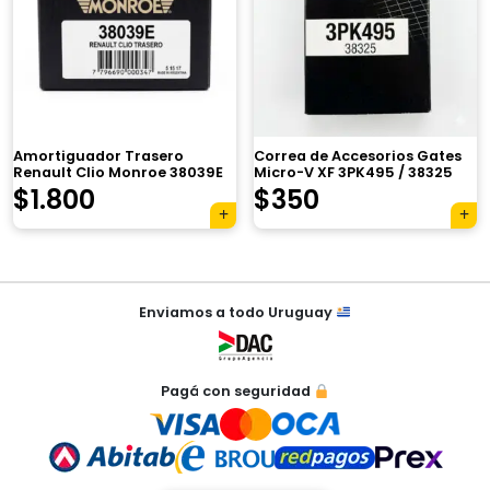
×
Amortiguador Trasero
Correa de Accesorios Gates
Renault Clio Monroe 38039E
Micro-V XF 3PK495 / 38325
El
El
El
El
$
1.800
$
350
Tu carrito está vacío.
precio
precio
precio
precio
Agregá un producto y aparecerá acá
original
actual
original
actual
automáticamente.
Navegación
era:
es:
era:
es:
Enviamos a todo Uruguay
de
$3.000.
$1.800.
$500.
$350.
entradas
Pagá con seguridad