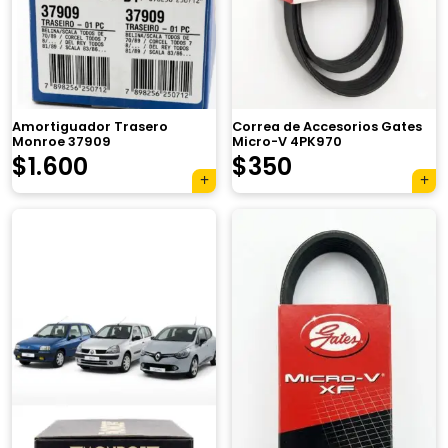
Amortiguador Trasero
Correa de Accesorios Gates
Monroe 37909
Micro-V 4PK970
El
El
El
El
$
1.600
$
350
precio
precio
precio
precio
original
actual
original
actual
era:
es:
era:
es:
$3.000.
$1.600.
$550.
$350.