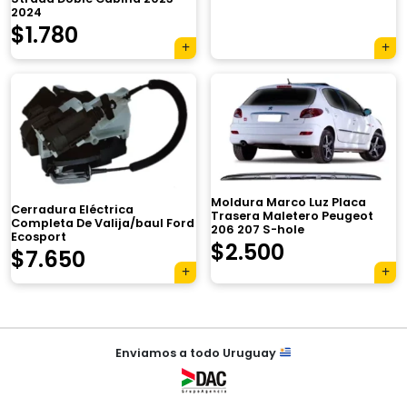
2024
$
1.780
×
Moldura Marco Luz Placa
Cerradura Eléctrica
Trasera Maletero Peugeot
Completa De Valija/baul Ford
206 207 S-hole
Ecosport
$
2.500
$
7.650
Tu carrito está vacío.
Agregá un producto y aparecerá acá
automáticamente.
Navegación
Enviamos a todo Uruguay
de
entradas