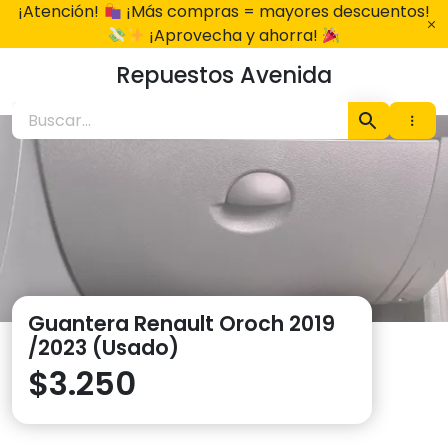
Ir
¡Atención!
¡Más compras = mayores descuentos!
al
¡Aprovecha y ahorra!
contenido
Repuestos Avenida
Guantera Renault Oroch 2019
/2023 (Usado)
$
3.250