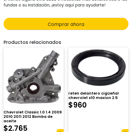
fundas o su instalación, ¡estoy aquí para ayudarte!
Comprar ahora
Productos relacionados
reten delantero cigüeñal
chevrolet s10 maxion 2.5
$
960
Chevrolet Classic 1.0 1.4 2009
2010 2011 2012 Bomba de
aceite
El
El
$
2.765