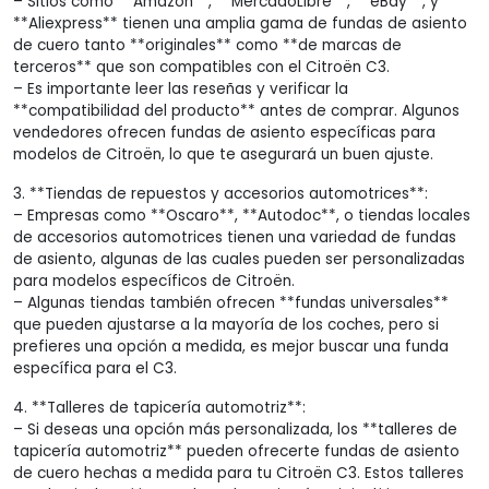
– Sitios como **Amazon**, **MercadoLibre**, **eBay**, y
**Aliexpress** tienen una amplia gama de fundas de asiento
de cuero tanto **originales** como **de marcas de
terceros** que son compatibles con el Citroën C3.
– Es importante leer las reseñas y verificar la
**compatibilidad del producto** antes de comprar. Algunos
vendedores ofrecen fundas de asiento específicas para
modelos de Citroën, lo que te asegurará un buen ajuste.
3. **Tiendas de repuestos y accesorios automotrices**:
– Empresas como **Oscaro**, **Autodoc**, o tiendas locales
de accesorios automotrices tienen una variedad de fundas
de asiento, algunas de las cuales pueden ser personalizadas
para modelos específicos de Citroën.
– Algunas tiendas también ofrecen **fundas universales**
que pueden ajustarse a la mayoría de los coches, pero si
prefieres una opción a medida, es mejor buscar una funda
específica para el C3.
4. **Talleres de tapicería automotriz**:
– Si deseas una opción más personalizada, los **talleres de
tapicería automotriz** pueden ofrecerte fundas de asiento
de cuero hechas a medida para tu Citroën C3. Estos talleres