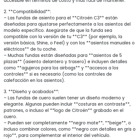
accesible en términos de costo y más fácil de mantener.
2. **Compatibilidad**:
– Las fundas de asiento para el **Citroën C3** están
diseñadas para ajustarse perfectamente a los asientos del
modelo específico. Asegúrate de que la funda sea
compatible con la versión de tu **C3** (por ejemplo, la
versión básica, Shine, o Feel) y con los **asientos manuales o
eléctricos** de tu coche.
– Muchas fundas están diseñadas para **asientos de 5
plazas** (asiento delantero y trasero) e incluyen detalles
como **agujeros para los airbags** y **accesos a los
controles** si es necesario (como los controles de
calefacción en los asientos).
3. **Diseño y acabados**:
– Las fundas de cuero suelen tener un diseño moderno y
elegante. Algunas pueden incluir **costuras en contraste**,
patrones, o incluso el **logo de Citroën** grabado en el
cuero.
– Pueden ser completamente **negro mate**, **beige**, o
incluso combinar colores, como **negro con detalles en gris o
rojo**, para complementar el interior del vehículo.