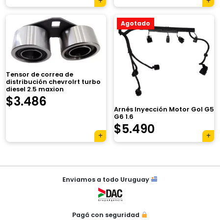
precio
precio
Agotado
original
actual
era:
es:
$3.920.
$2.765.
×
Tensor de correa de
distribución chevrolrt turbo
diesel 2.5 maxion
$
3.486
Arnés Inyección Motor Gol G5
G6 1.6
$
5.490
Tu carrito está vacío.
Agregá un producto y aparecerá acá
automáticamente.
Navegación
Enviamos a todo Uruguay
de
entradas
Pagá con seguridad