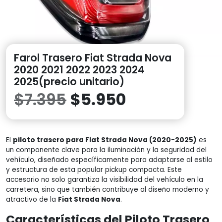
Farol Trasero Fiat Strada Nova
2020 2021 2022 2023 2024
2025(precio unitario)
El
El
$
7.395
$
5.950
precio
precio
El
piloto trasero para Fiat Strada Nova (2020-2025)
original
actual
es
un componente clave para la iluminación y la seguridad del
vehículo, diseñado específicamente para adaptarse al estilo
era:
es:
y estructura de esta popular pickup compacta. Este
accesorio no solo garantiza la visibilidad del vehículo en la
$7.395.
$5.950.
carretera, sino que también contribuye al diseño moderno y
atractivo de la
Fiat Strada Nova
.
Características del Piloto Trasero