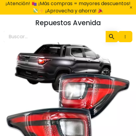
Ir
¡Atención!
¡Más compras = mayores descuentos!
al
¡Aprovecha y ahorra!
contenido
Repuestos Avenida