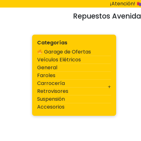
Ir
¡Atención!
al
Repuestos Avenida
contenido
Categorías
Garage de Ofertas
Veículos Elétricos
General
Faroles
Carrocería
Retrovisores
Suspensión
Accesorios