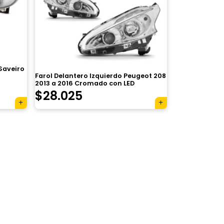
 Saveiro
Farol Delantero Izquierdo Peugeot 208
2013 a 2016 Cromado con LED
$
28.025
×
Tu carrito está vacío.
Agregá un producto y aparecerá acá