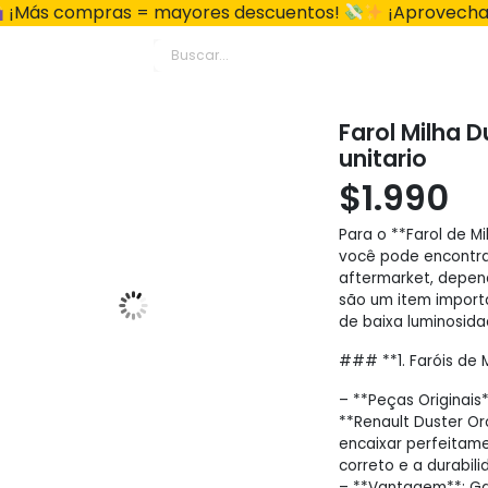
¡Más compras = mayores descuentos!
¡Aprovecha
Farol Milha 
unitario
$
1.990
Para o **Farol de M
você pode encontrar
aftermarket, depend
são um item importa
de baixa luminosida
### **1. Faróis de 
– **Peças Originais*
**Renault Duster O
encaixar perfeitame
correto e a durabil
– **Vantagem**: Gar