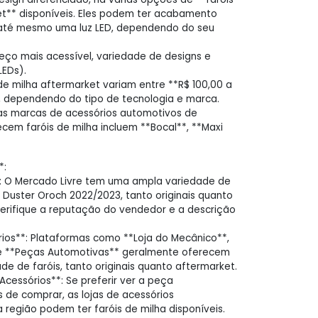
et** disponíveis. Eles podem ter acabamento
até mesmo uma luz LED, dependendo do seu
eço mais acessível, variedade de designs e
LEDs).
 de milha aftermarket variam entre **R$ 100,00 a
, dependendo do tipo de tecnologia e marca.
as marcas de acessórios automotivos de
cem faróis de milha incluem **Bocal**, **Maxi
*:
*: O Mercado Livre tem uma ampla variedade de
a Duster Oroch 2022/2023, tanto originais quanto
erifique a reputação do vendedor e a descrição
rios**: Plataformas como **Loja do Mecânico**,
e **Peças Automotivas** geralmente oferecem
e de faróis, tanto originais quanto aftermarket.
 Acessórios**: Se preferir ver a peça
de comprar, as lojas de acessórios
região podem ter faróis de milha disponíveis.