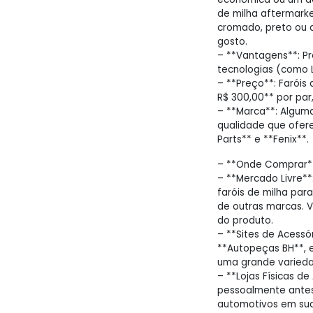
de milha aftermark
cromado, preto ou 
gosto.
– **Vantagens**: Pr
tecnologias (como 
– **Preço**: Faróis
R$ 300,00** por par
– **Marca**: Algum
qualidade que ofere
Parts** e **Fenix**.
– **Onde Comprar*
– **Mercado Livre*
faróis de milha par
de outras marcas. V
do produto.
– **Sites de Acessó
**Autopeças BH**, 
uma grande variedad
– **Lojas Físicas de
pessoalmente antes 
automotivos em sua 