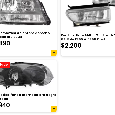
 semiótica delantero derecho
Par Faro Faro Milha Gol Parati
let s10 2008
G2 Bola 1995 Al 1998 Cristal
890
$
2.200
tado
ptica fondo cromado aro negro
trada
940