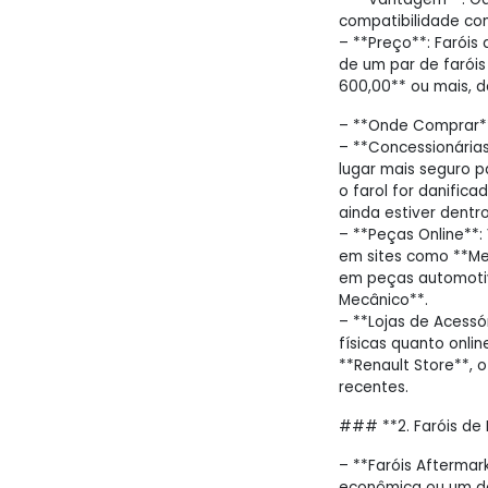
compatibilidade com
– **Preço**: Faróis 
de um par de faróis 
600,00** ou mais, 
– **Onde Comprar*
– **Concessionárias
lugar mais seguro p
o farol for danific
ainda estiver dentr
– **Peças Online**:
em sites como **Mer
em peças automotiv
Mecânico**.
– **Lojas de Acessór
físicas quanto onli
**Renault Store**, 
recentes.
### **2. Faróis de 
– **Faróis Aftermar
econômica ou um des