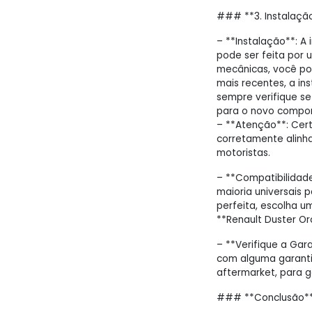
### **3. Instalaçã
– **Instalação**: A
pode ser feita por 
mecânicas, você po
mais recentes, a in
sempre verifique se
para o novo compo
– **Atenção**: Cert
corretamente alinha
motoristas.
– **Compatibilidade
maioria universais p
perfeita, escolha 
**Renault Duster Or
– **Verifique a Gar
com alguma garanti
aftermarket, para g
### **Conclusão*