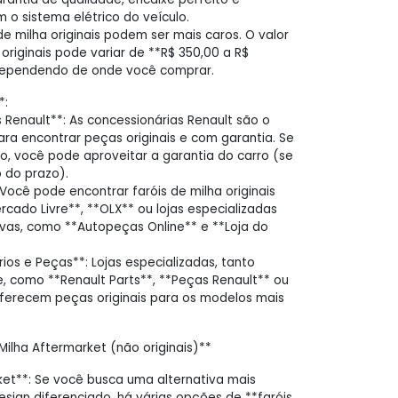
 o sistema elétrico do veículo.
de milha originais podem ser mais caros. O valor
originais pode variar de **R$ 350,00 a R$
dependendo de onde você comprar.
*:
 Renault**: As concessionárias Renault são o
ara encontrar peças originais e com garantia. Se
ado, você pode aproveitar a garantia do carro (se
o do prazo).
 Você pode encontrar faróis de milha originais
cado Livre**, **OLX** ou lojas especializadas
as, como **Autopeças Online** e **Loja do
ios e Peças**: Lojas especializadas, tanto
ne, como **Renault Parts**, **Peças Renault** ou
oferecem peças originais para os modelos mais
Milha Aftermarket (não originais)**
ket**: Se você busca uma alternativa mais
ign diferenciado, há várias opções de **faróis