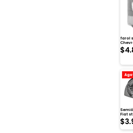
farol
Chevro
$
4.
Ago
Semió
Fiat s
$
3.