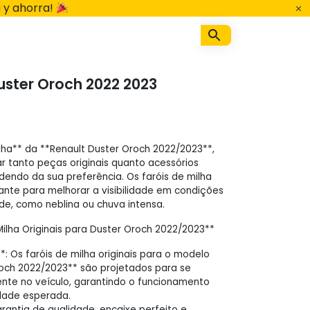
 y ahorra!
Duster Oroch 2022 2023
ilha** da **Renault Duster Oroch 2022/2023**,
 tanto peças originais quanto acessórios
endo da sua preferência. Os faróis de milha
nte para melhorar a visibilidade em condições
de, como neblina ou chuva intensa.
Milha Originais para Duster Oroch 2022/2023**
*: Os faróis de milha originais para o modelo
roch 2022/2023** são projetados para se
nte no veículo, garantindo o funcionamento
idade esperada.
antia de qualidade, encaixe perfeito e