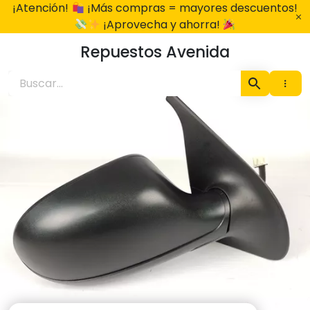
Ir
¡Atención!
¡Más compras = mayores descuentos!
al
¡Aprovecha y ahorra!
contenido
Repuestos Avenida