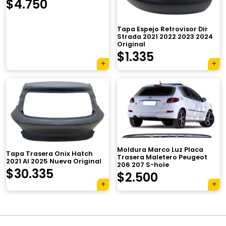
$
4.750
Tapa Espejo Retrovisor Dir
Strada 2021 2022 2023 2024
Original
$
1.335
×
Moldura Marco Luz Placa
Tapa Trasera Onix Hatch
Trasera Maletero Peugeot
2021 Al 2025 Nueva Original
206 207 S-hole
$
30.335
$
2.500
Tu carrito está vacío.
Agregá un producto y aparecerá acá
automáticamente.
Navegación