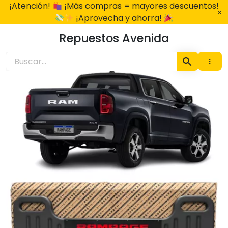
Ir
¡Atención!
¡Más compras = mayores descuentos!
al
¡Aprovecha y ahorra!
contenido
Repuestos Avenida