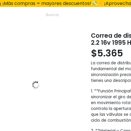
¡Más compras = mayores descuentos!
¡Aprovecha
Correa de di
2.2 16v 1995 
$
5.365
La correa de distri
fundamental del mot
sincronización prec
tienes una descripci
1. **Función Princip
sincronizar el giro 
en movimiento rotat
controla la apertura
que las válvulas se
ciclo de combustión
2. **Material y Cons