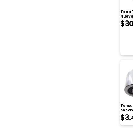
Tapa T
Nueva
$
30
Tensor
chevro
$
3.