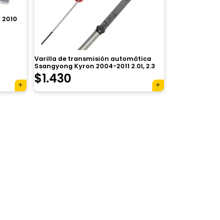
8 2010
Varilla de transmisión automática
Ssangyong Kyron 2004-2011 2.0l, 2.3
$
1.430
×
Tu carrito está vacío.
Agregá un producto y aparecerá acá
automáticamente.