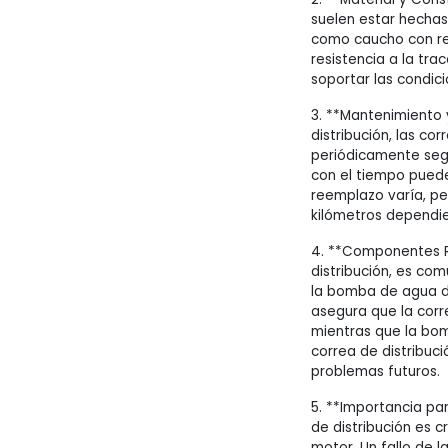
suelen estar hechas
como caucho con ref
resistencia a la tra
soportar las condic
3. **Mantenimiento 
distribución, las co
periódicamente seg
con el tiempo puede
reemplazo varía, pe
kilómetros dependie
4. **Componentes R
distribución, es co
la bomba de agua d
asegura que la cor
mientras que la bo
correa de distribuc
problemas futuros.
5. **Importancia par
de distribución es c
motor. Un fallo de l