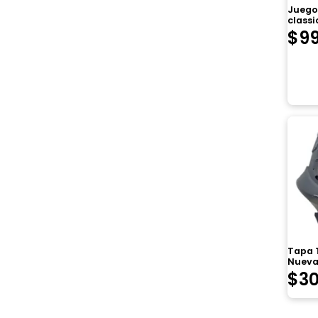
Juego 
classic
$
9
Tapa T
Nueva
$
30