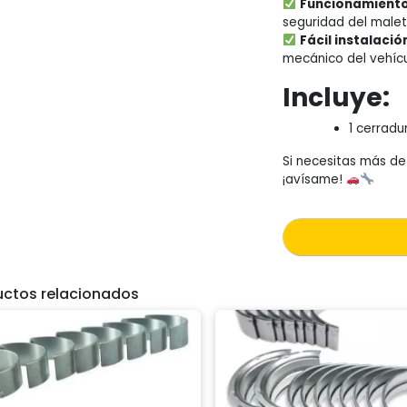
Funcionamiento
seguridad del malet
Fácil instalació
mecánico del vehícu
Incluye:
1 cerradu
Si necesitas más det
¡avísame!
uctos relacionados