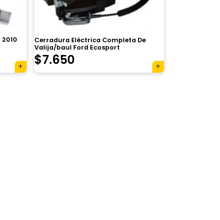
8 2010
Cerradura Eléctrica Completa De
Valija/baul Ford Ecosport
$
7.650
×
Tu carrito está vacío.
Agregá un producto y aparecerá acá
automáticamente.