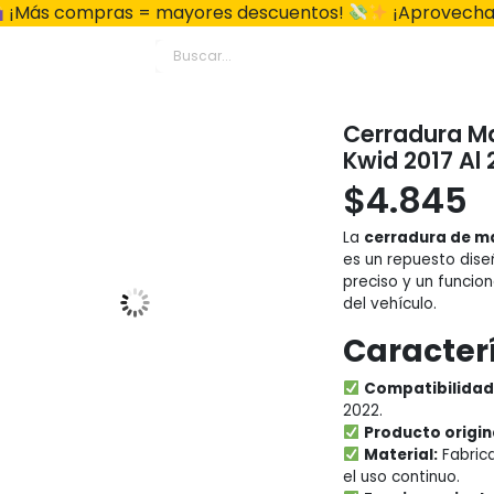
¡Más compras = mayores descuentos!
¡Aprovecha
Cerradura Ma
Kwid 2017 Al 
$
4.845
La
cerradura de ma
es un repuesto dise
preciso y un funcio
del vehículo.
Caracterí
Compatibilidad
2022.
Producto origin
Material:
Fabric
el uso continuo.