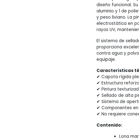
diseño funcional. S
aluminio y 1 de polie
y peso liviano. La p
electrostática en p
rayos UV, mantenien
El sistema de sella
proporciona excele
contra agua y polvo
equipaje.
Características t
✔ Capota rígida pl
✔ Estructura reforza
✔ Pintura texturizad
✔ Sellado de alta 
✔ Sistema de apert
✔ Componentes en a
✔ No requiere conex
Contenido:
Lona mar