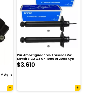
Par Amortiguadores Traseros Vw
Saveiro G2 G3 G4 1999 Al 2008 Kyb
El
El
$
3.610
precio
precio
M Agile
original
actual
era:
es:
$4.850.
$3.610.