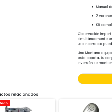
Manual de
2 varones
Kit compl
Observación import
simultáneamente en
uso incorrecto pued
Una Montana equipa
esta capota, tu car
inversión se mantie
uctos relacionados
tado