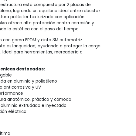
u estructura está compuesta por 2 placas de
tileno, logrando un equilibrio ideal entre robustez
intura poliéster texturizada con aplicación
olvo ofrece alta protección contra corrosión y
do la estética con el paso del tiempo.
do con goma EPDM y cinta 3M automotriz
nte estanqueidad, ayudando a proteger la carga
. Ideal para herramientas, mercadería o
écnicas destacadas:
egable
da en aluminio y polietileno
a anticorrosiva y UV
performance
ura anatómico, práctico y cómodo
luminio extrudado e inyectado
ión eléctrica
ítima