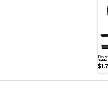
Tira 
Doble
$
1.
Navegación
de
entradas