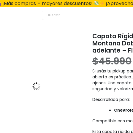
¡Más compras = mayores descuentos!
¡Aprovecha
Capota Rígid
Montana Dob
adelante – F
$
45.990
Si usás tu pickup pa
abierta es práctica…
ajenas. Una capota r
seguridad y valoriza
Desarrollada para:
Chevrol
Compatible con mod
Esta capota rígida 