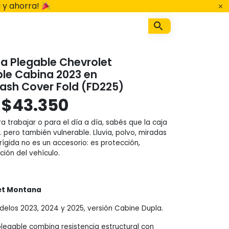
 y ahorra!
a Plegable Chevrolet
le Cabina 2023 en
lash Cover Fold (FD225)
El
El
$
43.350
ra trabajar o para el día a día, sabés que la caja
precio
precio
 pero también vulnerable. Lluvia, polvo, miradas
ígida no es un accesorio: es protección,
original
actual
ción del vehículo.
era:
es:
et Montana
$45.990.
$43.350.
elos 2023, 2024 y 2025, versión Cabine Dupla.
plegable combina resistencia estructural con