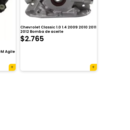
Chevrolet Classic 1.0 1.4 2009 2010 2011
2012 Bomba de aceite
El
El
$
2.765
precio
precio
M Agile
original
actual
era:
es:
$3.920.
$2.765.