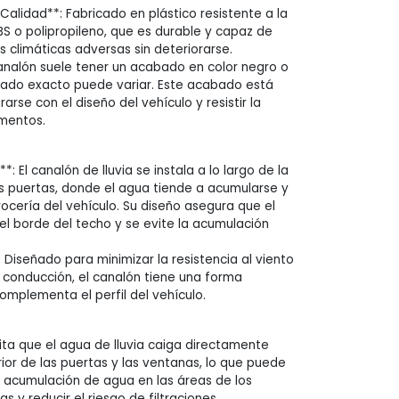
 Calidad**: Fabricado en plástico resistente a la
S o polipropileno, que es durable y capaz de
 climáticas adversas sin deteriorarse.
analón suele tener un acabado en color negro o
bado exacto puede variar. Este acabado está
arse con el diseño del vehículo y resistir la
ementos.
: El canalón de lluvia se instala a lo largo de la
as puertas, donde el agua tiende a acumularse y
rrocería del vehículo. Su diseño asegura que el
 el borde del techo y se evite la acumulación
 Diseñado para minimizar la resistencia al viento
a conducción, el canalón tiene una forma
mplementa el perfil del vehículo.
ita que el agua de lluvia caiga directamente
ior de las puertas y las ventanas, lo que puede
a acumulación de agua en las áreas de los
s y reducir el riesgo de filtraciones.