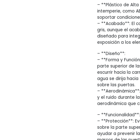
– **Plástico de Alta
intemperie, como AB
soportar condiciones
– **Acabado**: El c
gris, aunque el aca
diseñado para integr
exposición a los el
– **Diseño**:
– **Forma y Función**
parte superior de l
escurrir hacia la ca
agua se dirija hacia
sobre las puertas.
– **Aerodinámica**:
y el ruido durante l
aerodinámica que co
– **Funcionalidad**:
– **Protección**: Ev
sobre la parte super
ayudar a prevenir l
marcos de las puerta