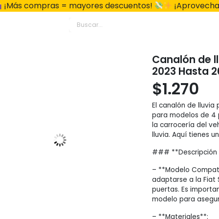
¡Más compras = mayores descuentos!
¡Aprovecha
Canalón de l
2023 Hasta 2
$
1.270
El canalón de lluvia
para modelos de 4 
la carrocería del v
lluvia. Aquí tienes
### **Descripción 
– **Modelo Compatib
adaptarse a la Fiat
puertas. Es importan
modelo para asegura
– **Materiales**: