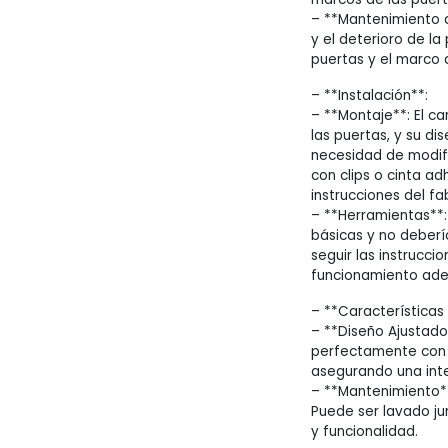
– **Mantenimiento d
y el deterioro de la
puertas y el marco 
– **Instalación**:
– **Montaje**: El ca
las puertas, y su di
necesidad de modifi
con clips o cinta ad
instrucciones del fa
– **Herramientas**: 
básicas y no deberí
seguir las instrucci
funcionamiento ad
– **Características 
– **Diseño Ajustado
perfectamente con l
asegurando una integ
– **Mantenimiento**:
Puede ser lavado ju
y funcionalidad.