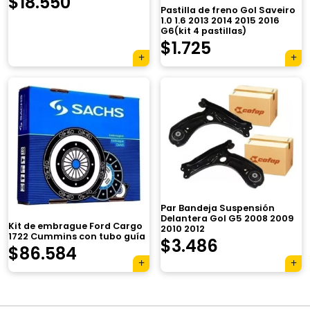
$
18.550
Pastilla de freno Gol Saveiro
1.0 1.6 2013 2014 2015 2016
G6(kit 4 pastillas)
$
1.725
×
Par Bandeja Suspensión
Delantera Gol G5 2008 2009
Kit de embrague Ford Cargo
2010 2012
1722 Cummins con tubo guía
$
3.486
$
86.584
Tu carrito está vacío.
Agregá un producto y aparecerá acá
automáticamente.