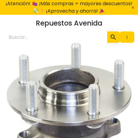
Ir
¡Atención!
¡Más compras = mayores descuentos!
al
¡Aprovecha y ahorra!
contenido
Repuestos Avenida