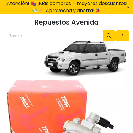
Ir
¡Atención!
¡Más compras = mayores descuentos!
al
¡Aprovecha y ahorra!
contenido
Repuestos Avenida