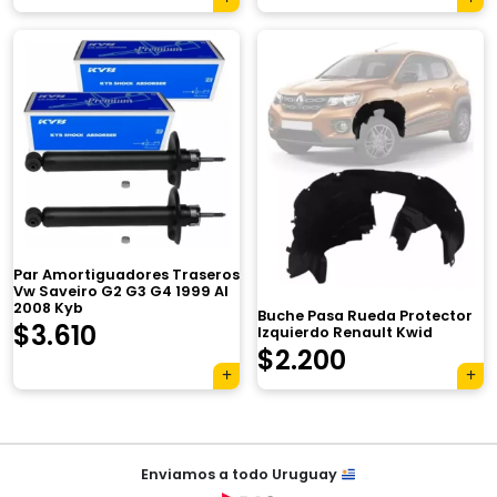
precio
precio
original
actual
era:
es:
$3.920.
$2.765.
×
Par Amortiguadores Traseros
Vw Saveiro G2 G3 G4 1999 Al
2008 Kyb
Buche Pasa Rueda Protector
El
El
$
3.610
Izquierdo Renault Kwid
$
2.200
precio
precio
Tu carrito está vacío.
original
actual
Agregá un producto y aparecerá acá
automáticamente.
era:
es:
Navegación
Enviamos a todo Uruguay
de
$4.850.
$3.610.