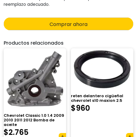
reemplazo adecuado.
Comprar ahora
Productos relacionados
reten delantero cigüeñal
chevrolet s10 maxion 2.5
$
960
Chevrolet Classic 1.0 1.4 2009
2010 2011 2012 Bomba de
aceite
El
El
$
2.765