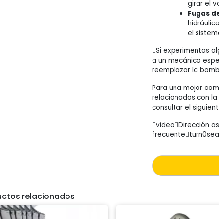
girar el 
Fugas de
hidráulic
el sistem
Si experimentas a
a un mecánico espec
reemplazar la bomba
Para una mejor com
relacionados con la
consultar el siguien
videoDirección as
frecuenteturn0sea
uctos relacionados