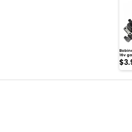
Bobin
16v ga
$
3.
Navegación
de
entradas