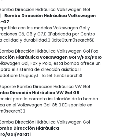
Bomba Dirección Hidráulica Volkswagen Gol
}】
Bomba Dirección Hidráulica Volkswagen
6-G7
patible con los modelos Volkswagen Gol y
raciones G5, G6 y G7. Fabricada por Centro
a calidad y durabilidad. citeturn0search6
Bomba Dirección Hidráulica Volkswagen Gol Fox
ección Hidráulica Volkswagen Gol V/Fox/Polo
lkswagen Gol, Fox y Polo, esta bomba ofrece un
para el sistema de dirección asistida.
adoLibre Uruguay. citeturn0search3
Soporte Bomba Dirección Hidráulica VW Gol
ba Dirección Hidráulica VW Gol G5
encial para la correcta instalación de la bomba
ica en el Volkswagen Gol G5. Disponible en
urn0search3
Bomba Dirección Hidráulica Volkswagen Gol
omba Dirección Hidráulica
ro/Gol/Parati