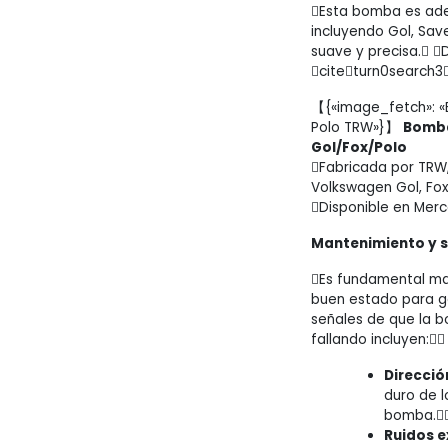
Esta bomba es ade
incluyendo Gol, Sav
suave y precisa. 
citeturn0search3
【{«image_fetch»: «
Polo TRW»}】
Bomba
Gol/Fox/Polo
Fabricada por TRW
Volkswagen Gol, Fox
Disponible en Merc
Mantenimiento y se
Es fundamental man
buen estado para g
señales de que la b
fallando incluyen:
Direcció
duro de l
bomba.
Ruidos e