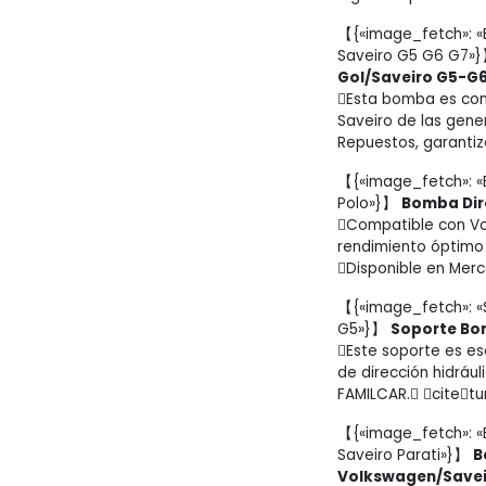
【{«image_fetch»: «
Saveiro G5 G6 G7»
Gol/Saveiro G5-G
Esta bomba es com
Saveiro de las gene
Repuestos, garantiz
【{«image_fetch»: «
Polo»}】
Bomba Dir
Compatible con Vo
rendimiento óptimo 
Disponible en Merc
【{«image_fetch»: «
G5»}】
Soporte Bom
Este soporte es es
de dirección hidrául
FAMILCAR. citet
【{«image_fetch»: «
Saveiro Parati»}】
B
Volkswagen/Savei