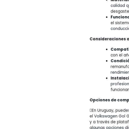
calidad q
desgaste
Funcion
el sistem
conducci
Consideraciones al
Compati
con el añ
Condició
remanufac
rendimien
Instalac
profesion
funcionam
Opciones de comp
En Uruguay, puedes
el Volkswagen Gol G
y a través de plata
algunas opciones di