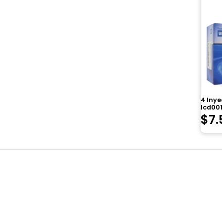
4 Inye
Icd001
$
7.
Navegación
de
entradas