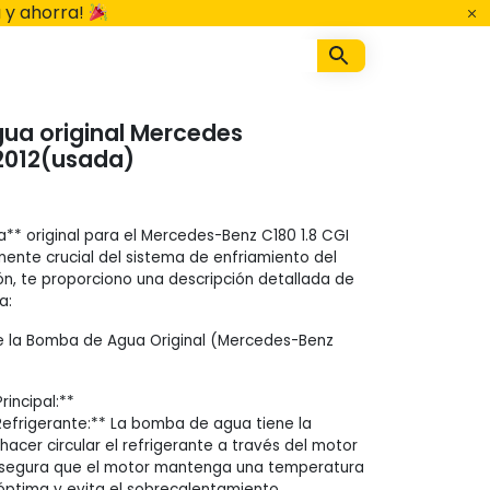
 y ahorra!
ua original Mercedes
 2012(usada)
* original para el Mercedes-Benz C180 1.8 CGI
ente crucial del sistema de enfriamiento del
ón, te proporciono una descripción detallada de
a:
 la Bomba de Agua Original (Mercedes-Benz
incipal:**
 Refrigerante:** La bomba de agua tiene la
 hacer circular el refrigerante a través del motor
o asegura que el motor mantenga una temperatura
ptima y evita el sobrecalentamiento.