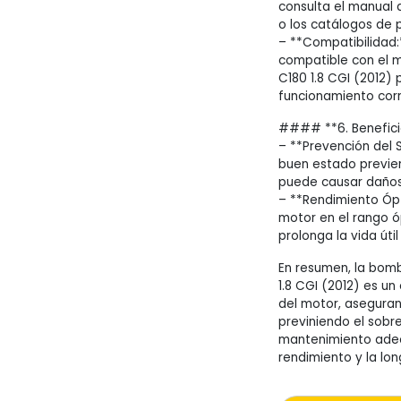
consulta el manual 
o los catálogos de 
– **Compatibilidad
compatible con el 
C180 1.8 CGI (2012)
funcionamiento corr
#### **6. Beneficio
– **Prevención del
buen estado previen
puede causar daños
– **Rendimiento Ópt
motor en el rango ó
prolonga la vida útil
En resumen, la bomb
1.8 CGI (2012) es u
del motor, aseguran
previniendo el sobre
mantenimiento adec
rendimiento y la lo