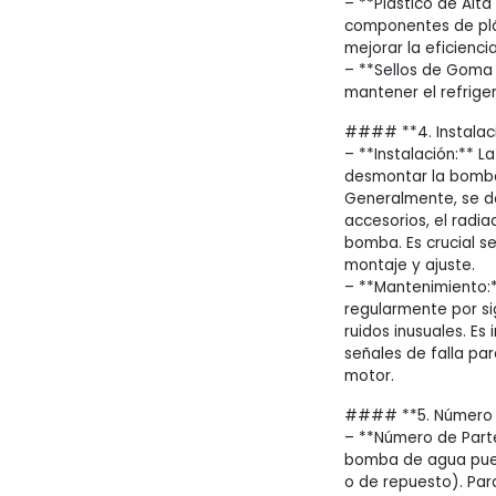
– **Plástico de Alt
componentes de plás
mejorar la eficiencia
– **Sellos de Goma 
mantener el refrige
#### **4. Instalac
– **Instalación:** L
desmontar la bomba 
Generalmente, se de
accesorios, el radi
bomba. Es crucial se
montaje y ajuste.
– **Mantenimiento:
regularmente por si
ruidos inusuales. E
señales de falla pa
motor.
#### **5. Número d
– **Número de Parte
bomba de agua pued
o de repuesto). Par