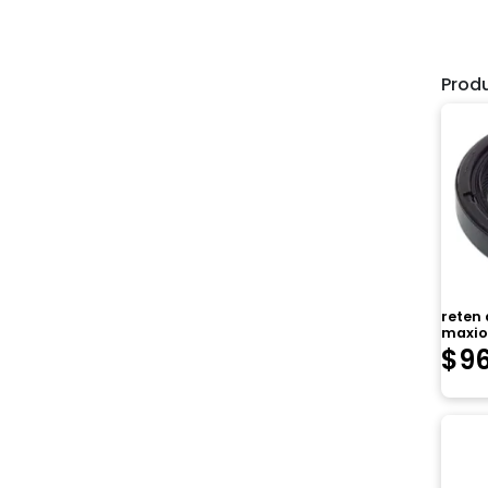
Prod
reten 
maxio
$
9