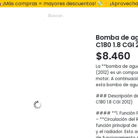
¡Más compras = mayores descuentos!
¡Aprovecha
Bomba de ag
C180 1.8 CGI
$
8.460
La **bomba de agua*
(2012) es un compon
motor. A continuaci
esta bomba de agu
### Descripción de
C180 1.8 CGI 2012)
#### **1. Función Pr
– **Circulación del
función principal de
y el radiador. Est
de funcionamiento ó