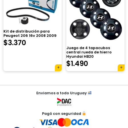
Kit de distribución para
×
Peugeot 206 16v 2008 2009
$
3.370
Juego de 4 tapacubos
central rueda de hierro
Hyundai HB20
$
1.490
Tu carrito está vacío.
Agregá un producto y aparecerá acá
Navegación
automáticamente.
Enviamos a todo Uruguay
de
entradas
Pagá con seguridad