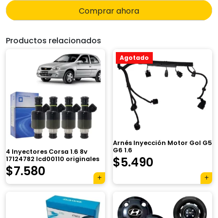
Comprar ahora
Productos relacionados
Agotado
Arnés Inyección Motor Gol G5
G6 1.6
4 Inyectores Corsa 1.6 8v
$
5.490
17124782 Icd00110 originales
$
7.580