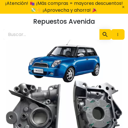
Ir
¡Atención!
¡Más compras = mayores descuentos!
al
¡Aprovecha y ahorra!
contenido
Repuestos Avenida