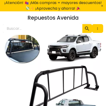
Ir
¡Atención!
¡Más compras = mayores descuentos!
al
¡Aprovecha y ahorra!
contenido
Repuestos Avenida