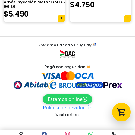
Arnés Inyección Motor Gol G5
$
4.750
G6 1.6
$
5.490
Tu carrito está vacío.
Agregá un producto y aparecerá acá
automáticamente.
Navegación
Enviamos a todo Uruguay
de
entradas
Pagá con seguridad
Estamos online
Política de devolución
Visitantes:
Acceso al panel