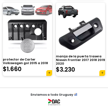
×
manija de la puerta trasera
protector de Carter
Nissan Frontier 2017 2018 2019
Volkswagen gol 2015 a 2018
2020
$
1.660
$
3.230
Tu carrito está vacío.
Agregá un producto y aparecerá acá
automáticamente.
Navegación
Enviamos a todo Uruguay
de
entradas