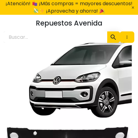
Ir
¡Atención!
¡Más compras = mayores descuentos!
al
¡Aprovecha y ahorra!
contenido
Repuestos Avenida