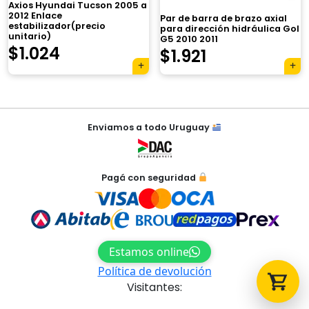
Axios Hyundai Tucson 2005 a
2012 Enlace
Par de barra de brazo axial
estabilizador(precio
para dirección hidráulica Gol
unitario)
G5 2010 2011
$
1.024
$
1.921
Tu carrito está vacío.
Agregá un producto y aparecerá acá
automáticamente.
Navegación
Enviamos a todo Uruguay
de
entradas
Pagá con seguridad
Estamos online
Política de devolución
Visitantes: