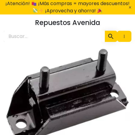
Ir
¡Atención!
¡Más compras = mayores descuentos!
al
¡Aprovecha y ahorra!
contenido
Repuestos Avenida