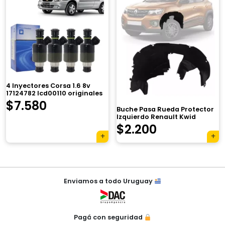
era:
es:
$4.850.
$3.610.
×
4 Inyectores Corsa 1.6 8v
17124782 Icd00110 originales
$
7.580
Buche Pasa Rueda Protector
Izquierdo Renault Kwid
$
2.200
Tu carrito está vacío.
Agregá un producto y aparecerá acá
automáticamente.
Navegación
Enviamos a todo Uruguay
de
entradas
Pagá con seguridad