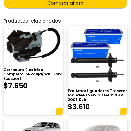
Comprar ahora
Productos relacionados
Cerradura Eléctrica
Completa De Valija/baul Ford
Ecosport
$
7.650
Par Amortiguadores Traseros
Vw Saveiro G2 G3 G4 1999 Al
2008 Kyb
El
El
$
3.610
precio
precio
original
actual