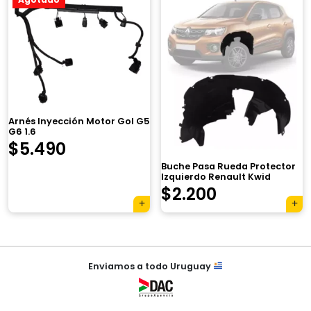
×
Arnés Inyección Motor Gol G5
G6 1.6
$
5.490
Buche Pasa Rueda Protector
Izquierdo Renault Kwid
$
2.200
Tu carrito está vacío.
Agregá un producto y aparecerá acá
automáticamente.
Navegación
Enviamos a todo Uruguay
de
entradas