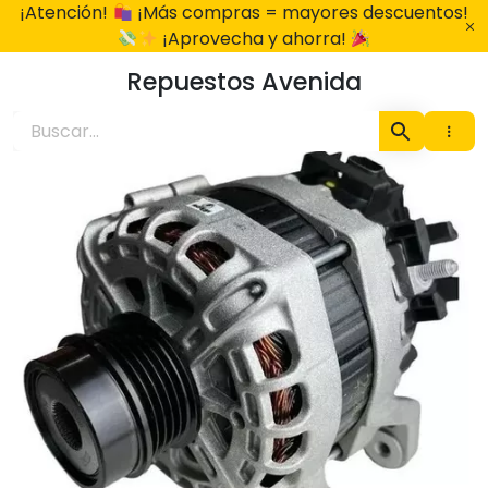
Ir
¡Atención!
¡Más compras = mayores descuentos!
al
¡Aprovecha y ahorra!
contenido
Repuestos Avenida