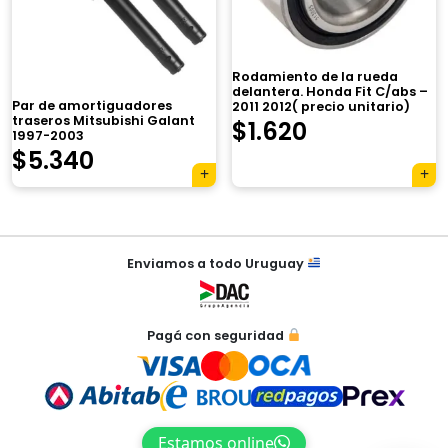
×
Rodamiento de la rueda
delantera. Honda Fit C/abs –
Par de amortiguadores
2011 2012( precio unitario)
traseros Mitsubishi Galant
$
1.620
1997-2003
$
5.340
Tu carrito está vacío.
Agregá un producto y aparecerá acá
automáticamente.
Navegación
Enviamos a todo Uruguay
de
entradas
Pagá con seguridad
Estamos online