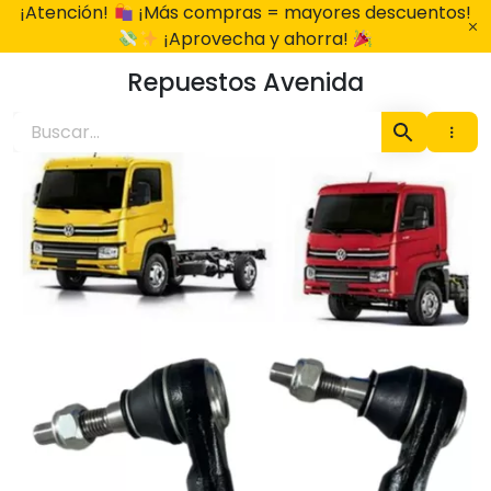
Ir
¡Atención!
¡Más compras = mayores descuentos!
al
¡Aprovecha y ahorra!
contenido
Repuestos Avenida