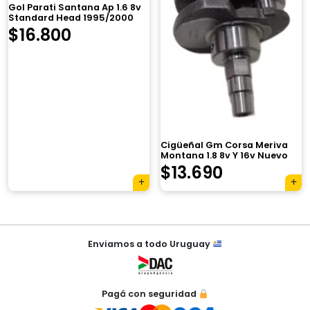
Gol Parati Santana Ap 1.6 8v
Standard Head 1995/2000
$
16.800
×
Cigüeñal Gm Corsa Meriva
Montana 1.8 8v Y 16v Nuevo
El
El
$
13.690
Tu carrito está vacío.
precio
precio
Agregá un producto y aparecerá acá
original
actual
automáticamente.
Navegación
era:
es:
Enviamos a todo Uruguay
de
$17.950.
$13.690.
entradas
Pagá con seguridad