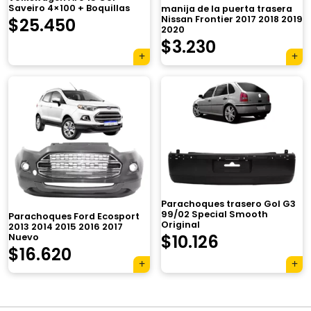
Saveiro 4×100 + Boquillas
manija de la puerta trasera
Nissan Frontier 2017 2018 2019
$
25.450
2020
$
3.230
×
Parachoques trasero Gol G3
99/02 Special Smooth
Parachoques Ford Ecosport
Original
2013 2014 2015 2016 2017
$
10.126
Nuevo
$
16.620
Tu carrito está vacío.
Agregá un producto y aparecerá acá
automáticamente.