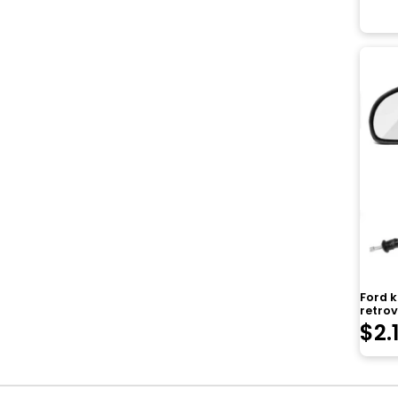
Ford k
retrov
$
2.