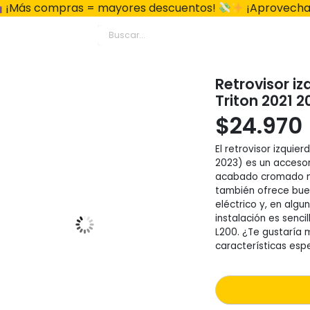
¡Más compras = mayores descuentos!
¡Aprovecha
Retrovisor i
Triton 2021 2
$
24.970
El retrovisor izquie
2023) es un accesori
acabado cromado no 
también ofrece buena
eléctrico y, en algu
instalación es senci
L200. ¿Te gustaría m
características esp