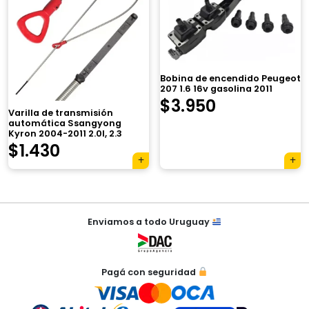
×
Bobina de encendido Peugeot
207 1.6 16v gasolina 2011
$
3.950
Varilla de transmisión
automática Ssangyong
Kyron 2004-2011 2.0l, 2.3
$
1.430
Tu carrito está vacío.
Agregá un producto y aparecerá acá
automáticamente.
Navegación
Enviamos a todo Uruguay
de
entradas
Pagá con seguridad