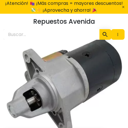
Ir
¡Atención!
¡Más compras = mayores descuentos!
al
¡Aprovecha y ahorra!
contenido
Repuestos Avenida