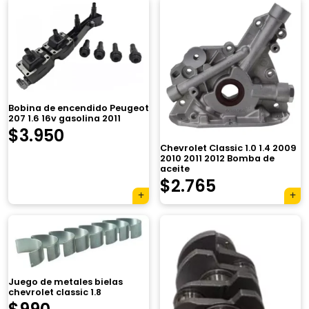
Bobina de encendido Peugeot
207 1.6 16v gasolina 2011
$
3.950
Chevrolet Classic 1.0 1.4 2009
2010 2011 2012 Bomba de
aceite
El
El
$
2.765
precio
precio
original
actual
era:
es:
$3.920.
$2.765.
Juego de metales bielas
chevrolet classic 1.8