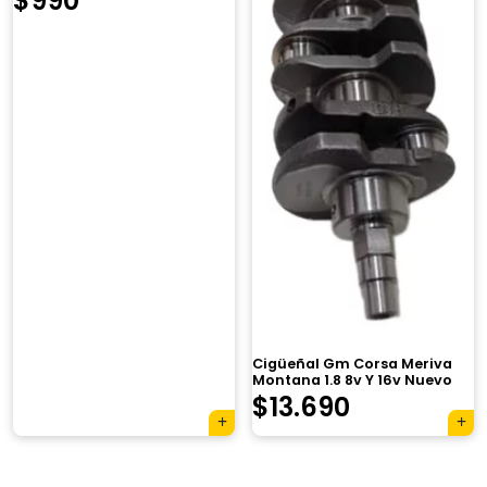
$
990
×
Cigüeñal Gm Corsa Meriva
Montana 1.8 8v Y 16v Nuevo
El
El
$
13.690
Tu carrito está vacío.
precio
precio
Agregá un producto y aparecerá acá
original
actual