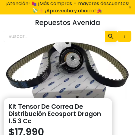
Ir
¡Atención!
¡Más compras = mayores descuentos!
al
¡Aprovecha y ahorra!
contenido
Repuestos Avenida
Kit Tensor De Correa De
Distribución Ecosport Dragon
1.5 3 Cc
$
17.990