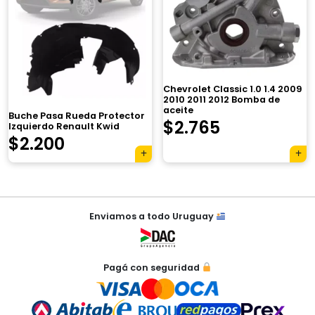
×
Chevrolet Classic 1.0 1.4 2009
2010 2011 2012 Bomba de
aceite
Buche Pasa Rueda Protector
El
El
$
2.765
Izquierdo Renault Kwid
$
2.200
precio
precio
Tu carrito está vacío.
original
actual
Agregá un producto y aparecerá acá
automáticamente.
era:
es:
Navegación
Enviamos a todo Uruguay
de
$3.920.
$2.765.
entradas
Pagá con seguridad