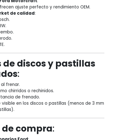
 Ford Motorcraft
:
frecen ajuste perfecto y rendimiento OEM.
ket de calidad
:
osch.
RW.
rembo.
erodo.
TE.
de discos y pastillas
ados
:
al frenar.
mo chirridos o rechinidos.
tancia de frenado.
visible en los discos o pastillas (menos de 3 mm
tillas).
 de compra
:
onarios Ford
: