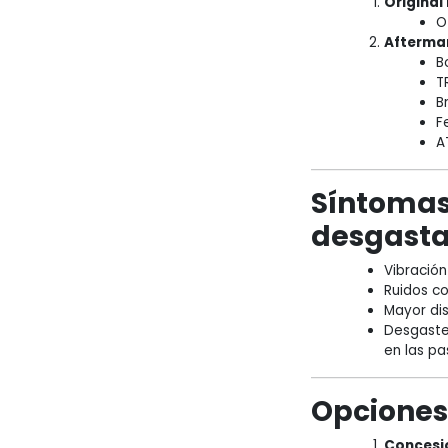
Original
O
Aftermar
B
T
B
F
A
Síntomas 
desgast
Vibración 
Ruidos co
Mayor dis
Desgaste 
en las pas
Opciones
Concesi