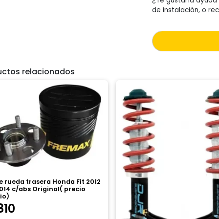
¿Te gustaría ayuda 
de instalación, o 
uctos relacionados
e rueda trasera Honda Fit 2012
014 c/abs Original( precio
io)
810