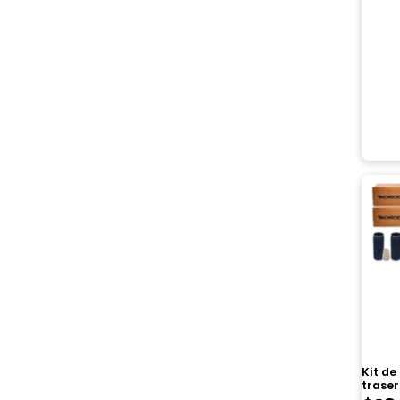
Kit d
trase