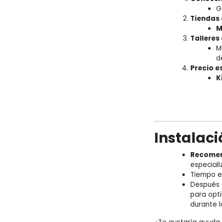
G
Tiendas 
M
Talleres
M
de
Precio 
K
Instalaci
Recome
especiali
Tiempo es
Después d
para opti
durante l