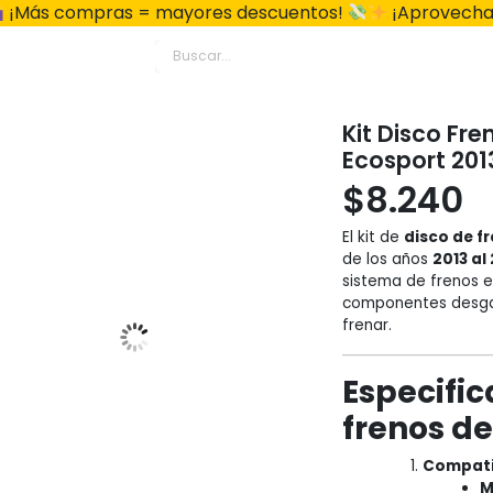
¡Más compras = mayores descuentos!
¡Aprovecha
Kit Disco Fre
Ecosport 2013
$
8.240
El kit de
disco de fr
de los años
2013 al
sistema de frenos e
componentes desgast
frenar.
Especific
frenos d
Compati
M