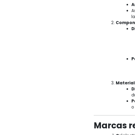
A
A
la
Compone
D
P
Material
D
d
P
o
Marcas 