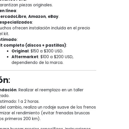
arantizan piezas originales.
en línea
:
ercadoLibre
,
Amazon
,
eBay
.
 especializados
:
uchos ofrecen instalación incluida en el precio
l kit.
estimado
:
it completo (discos + pastillas)
:
Original
: $150 a $300 USD.
Aftermarket
: $100 a $200 USD,
dependiendo de la marca.
ón
:
ndación
: Realizar el reemplazo en un taller
zado.
timado: 1 a 2 horas.
el cambio, realiza un rodaje suave de los frenos
mizar el rendimiento (evitar frenadas bruscas
os primeros 200 km).