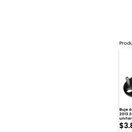
Prod
Buje d
2013 2
unitar
$
3.