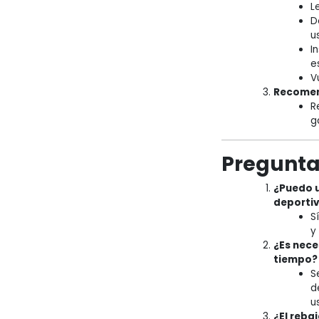
L
D
u
I
e
V
Recomen
R
g
Pregunta
¿Puedo u
deporti
S
y
¿Es nece
tiempo?
S
d
u
¿El reba