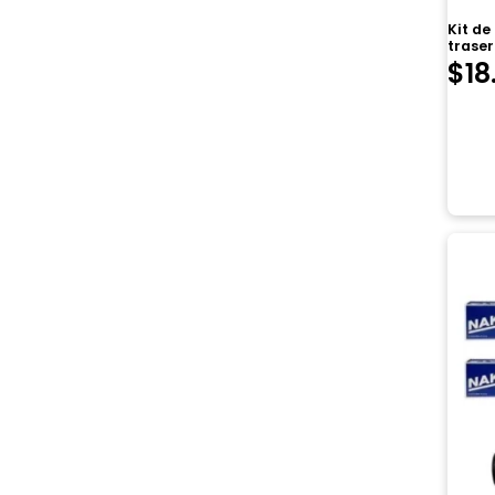
Kit d
trase
$
18