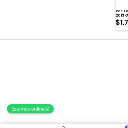
Par Te
2013 O
$
1.
Navegación
de
entradas
Estamos online