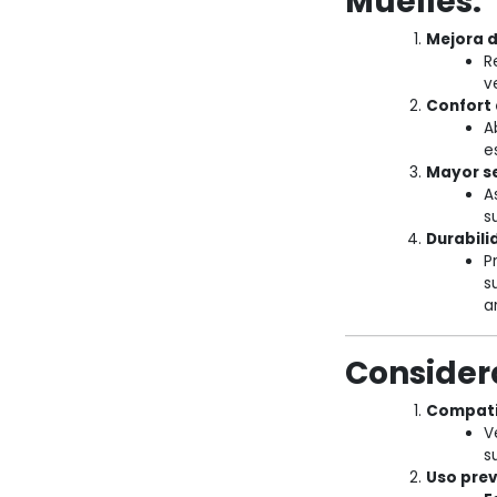
Muelles:
Mejora d
R
v
Confort 
A
e
Mayor s
A
s
Durabili
P
s
a
Consider
Compati
V
s
Uso prev