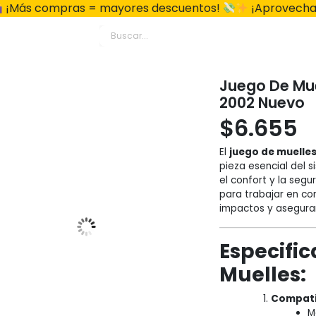
¡Más compras = mayores descuentos!
¡Aprovecha
Juego De Mue
2002 Nuevo
$
6.655
El
juego de muelles
pieza esencial del 
el confort y la segu
para trabajar en co
impactos y asegura
Especific
Muelles:
Compati
M