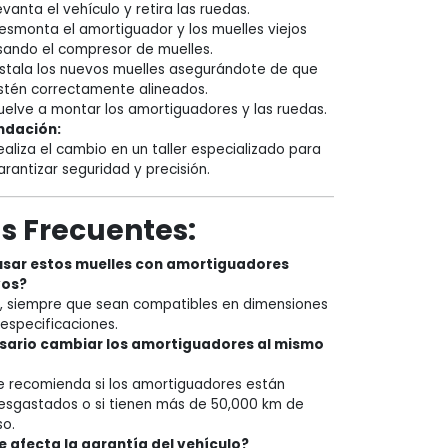
evanta el vehículo y retira las ruedas.
esmonta el amortiguador y los muelles viejos
sando el compresor de muelles.
nstala los nuevos muelles asegurándote de que
stén correctamente alineados.
uelve a montar los amortiguadores y las ruedas.
dación:
ealiza el cambio en un taller especializado para
arantizar seguridad y precisión.
s Frecuentes:
sar estos muelles con amortiguadores
vos?
í, siempre que sean compatibles en dimensiones
 especificaciones.
sario cambiar los amortiguadores al mismo
e recomienda si los amortiguadores están
esgastados o si tienen más de 50,000 km de
so.
je afecta la garantía del vehículo?