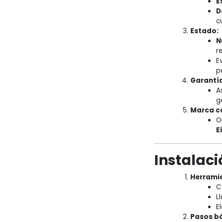
E
D
c
Estado:
N
r
E
p
Garantía
A
g
Marca co
O
E
Instalaci
Herramie
C
L
E
Pasos bá