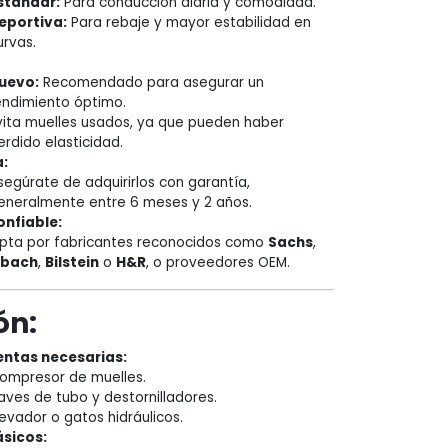
stándar:
Para conducción diaria y comodidad.
eportiva:
Para rebaje y mayor estabilidad en
urvas.
uevo:
Recomendado para asegurar un
endimiento óptimo.
vita muelles usados, ya que pueden haber
erdido elasticidad.
:
segúrate de adquirirlos con garantía,
eneralmente entre 6 meses y 2 años.
nfiable:
pta por fabricantes reconocidos como
Sachs
,
ibach
,
Bilstein
o
H&R
, o proveedores OEM.
ón:
ntas necesarias:
ompresor de muelles.
laves de tubo y destornilladores.
levador o gatos hidráulicos.
sicos: