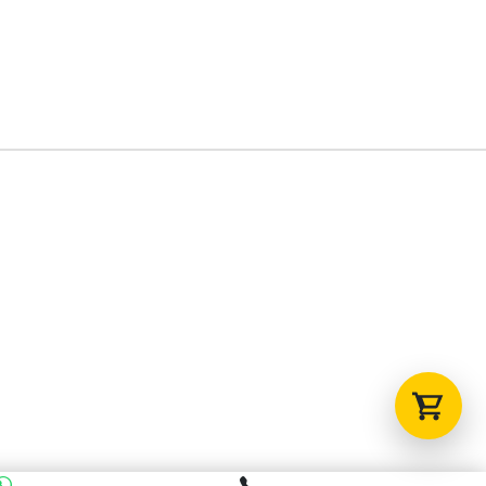
Tu carrito está vacío.
Agregá un producto y aparecerá acá
automáticamente.