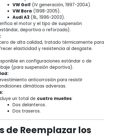
VW Golf
(IV generación, 1997-2004).
VW Bora
(1998-2005).
Audi A3
(8L, 1996-2003).
erifica el motor y el tipo de suspensión
estándar, deportiva o reforzada).
:
cero de alta calidad, tratado térmicamente para
frecer elasticidad y resistencia al desgaste.
isponible en configuraciones estándar o de
ebaje (para suspensión deportiva).
dad:
evestimiento anticorrosión para resistir
ondiciones climáticas adversas.
s:
ncluye un total de
cuatro muelles
:
Dos delanteros.
Dos traseros.
os de Reemplazar los