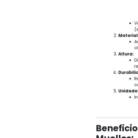
V
(
Material
A
o
Altura:
D
r
Durabili
R
c
Unidade
I
Benefici