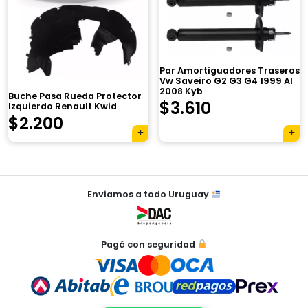
×
Par Amortiguadores Traseros
Vw Saveiro G2 G3 G4 1999 Al
2008 Kyb
Buche Pasa Rueda Protector
El
El
$
3.610
Izquierdo Renault Kwid
$
2.200
precio
precio
Tu carrito está vacío.
original
actual
Agregá un producto y aparecerá acá
automáticamente.
era:
es:
Navegación
Enviamos a todo Uruguay
de
$4.850.
$3.610.
entradas
Pagá con seguridad