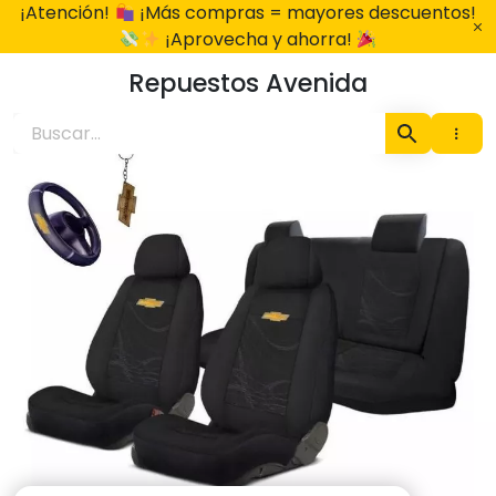
Ir
¡Atención!
¡Más compras = mayores descuentos!
al
¡Aprovecha y ahorra!
contenido
Repuestos Avenida