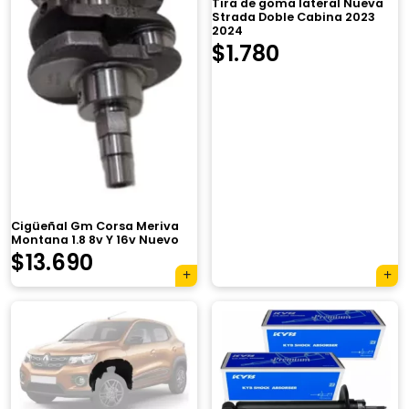
Tira de goma lateral Nueva
Strada Doble Cabina 2023
2024
$
1.780
Cigüeñal Gm Corsa Meriva
Montana 1.8 8v Y 16v Nuevo
El
El
$
13.690
precio
precio
original
actual
era:
es:
$17.950.
$13.690.