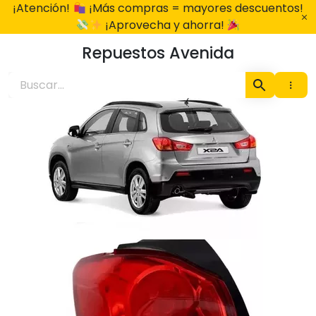
Ir
¡Atención!
¡Más compras = mayores descuentos!
al
¡Aprovecha y ahorra!
contenido
Repuestos Avenida