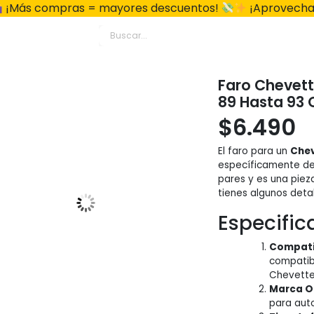
¡Más compras = mayores descuentos!
¡Aprovecha
Faro Chevett
89 Hasta 93 
$
6.490
El faro para un
Che
específicamente d
pares y es una piez
tienes algunos deta
Especifi
Compati
compatib
Chevette
Marca O
para aut