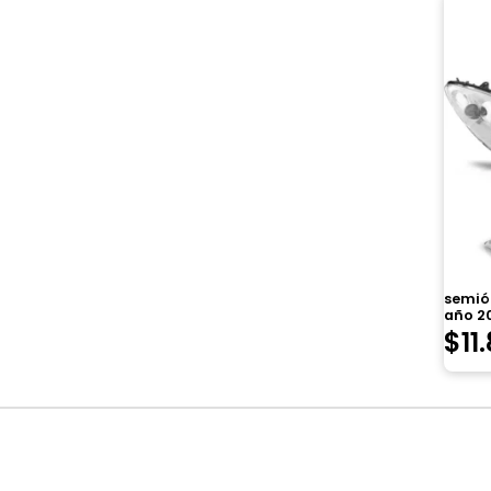
semiót
año 2
$
11
Navegación
de