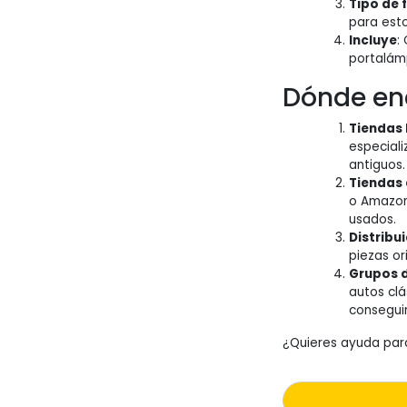
Tipo de 
para est
Incluye
:
portalám
Dónde enc
Tiendas 
especiali
antiguos.
Tiendas 
o Amazon
usados.
Distribu
piezas or
Grupos d
autos cl
conseguir
¿Quieres ayuda par