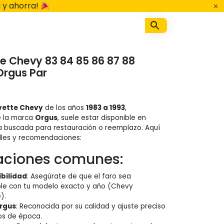
 y ahorra!
e Chevy 83 84 85 86 87 88
Orgus Par
vette Chevy
de los años
1983 a 1993
,
e la marca
Orgus
, suele estar disponible en
a buscada para restauración o reemplazo. Aquí
lles y recomendaciones:
caciones comunes:
bilidad
: Asegúrate de que el faro sea
le con tu modelo exacto y año (Chevy
).
rgus
: Reconocida por su calidad y ajuste preciso
os de época.