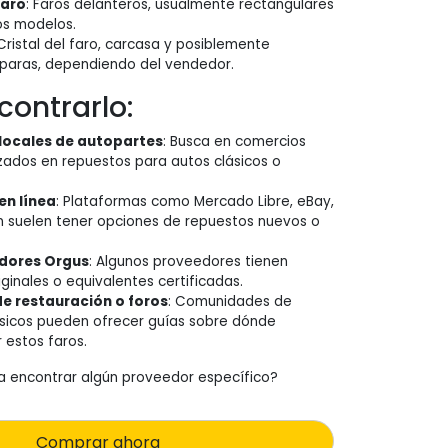
faro
: Faros delanteros, usualmente rectangulares
os modelos.
 Cristal del faro, carcasa y posiblemente
paras, dependiendo del vendedor.
ontrarlo:
locales de autopartes
: Busca en comercios
zados en repuestos para autos clásicos o
en línea
: Plataformas como Mercado Libre, eBay,
 suelen tener opciones de repuestos nuevos o
idores Orgus
: Algunos proveedores tienen
iginales o equivalentes certificadas.
e restauración o foros
: Comunidades de
ásicos pueden ofrecer guías sobre dónde
 estos faros.
a encontrar algún proveedor específico?
Comprar ahora