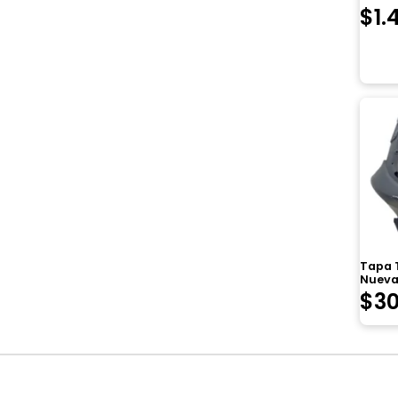
$
1.
Tapa T
Nueva
$
30
Navegación