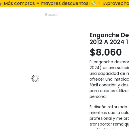
¡Más compras = mayores descuentos!
¡Aprovecha
Enganche De
2012 A 2024 
$
8.060
El enganche desmon
2024) es una soluci
una capacidad de r
ofrecer una instala
fácil conexión y des
para quienes utiliz
personal.
El diseño reforzado 
mientras que la co
profesional y mejor
transportar remolqu