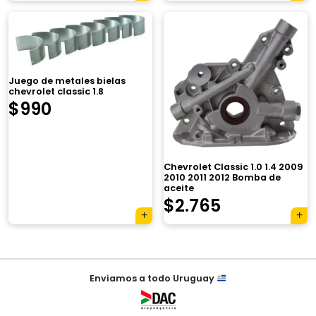
Juego de metales bielas
chevrolet classic 1.8
$
990
×
Chevrolet Classic 1.0 1.4 2009
2010 2011 2012 Bomba de
aceite
El
El
$
2.765
Tu carrito está vacío.
precio
precio
Agregá un producto y aparecerá acá
original
actual
automáticamente.
Navegación
era:
es:
Enviamos a todo Uruguay
de
$3.920.
$2.765.
entradas