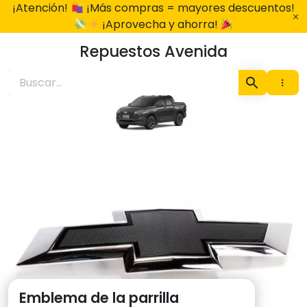
Ir
¡Atención!
¡Más compras = mayores descuentos!
al
¡Aprovecha y ahorra!
contenido
Repuestos Avenida
Emblema de la parrilla