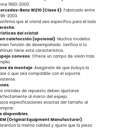
ntre 1993-2000.
ercedes-Benz W210 (Clase E)
: Fabricado entre
995-2003.
onfirma que el cristal sea específico para el lado
erecho
.
ísticas del cristal
:
on calefacción (opcional)
: Muchos modelos
ienen función de desempañado. Verifica si tu
ehículo tiene esta característica.
spejo convexo
: Ofrece un campo de visión más
mplio.
ase de montaje
: Asegúrate de que incluya la
ase o que sea compatible con el soporte
xistente.
ones
:
os cristales de repuesto deben ajustarse
erfectamente al marco del espejo.
usca especificaciones exactas del tamaño al
omprar.
 disponibles
:
EM (Original Equipment Manufacturer)
:
arantiza la misma calidad y ajuste que la pieza