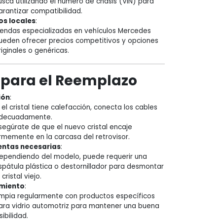
usca utilizando el número de chasis (VIN) para
arantizar compatibilidad.
s locales
:
iendas especializadas en vehículos Mercedes
ueden ofrecer precios competitivos y opciones
riginales o genéricas.
 para el Reemplazo
ión
:
i el cristal tiene calefacción, conecta los cables
decuadamente.
segúrate de que el nuevo cristal encaje
irmemente en la carcasa del retrovisor.
entas necesarias
:
ependiendo del modelo, puede requerir una
spátula plástica o destornillador para desmontar
 cristal viejo.
miento
:
impia regularmente con productos específicos
ara vidrio automotriz para mantener una buena
sibilidad.