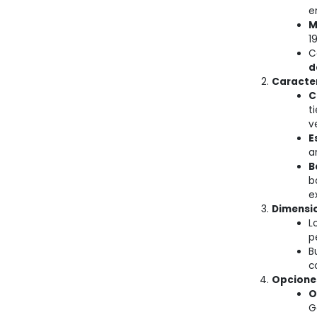
e
M
1
C
d
Caracter
C
t
v
E
a
B
b
e
Dimensi
L
p
B
c
Opciones
O
G