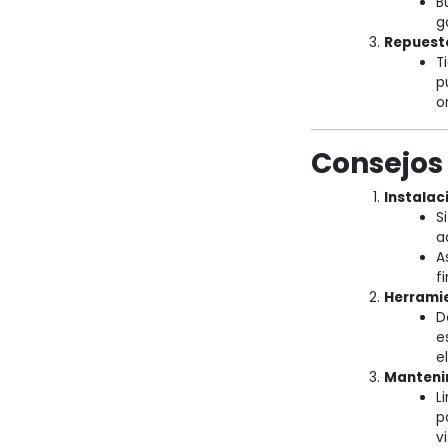
B
g
Repuesto
T
p
o
Consejos
Instalac
S
a
A
f
Herrami
D
e
el
Manteni
L
p
vi