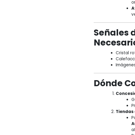
or
A
v
Señales 
Necesari
Cristal r
Calefacci
Imágenes 
Dónde C
Concesi
G
P
Tiendas 
P
A
a