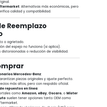
iginal.
ftermarket
: Alternativas más económicas, pero
erifica calidad y compatibilidad.
de Reemplazo
o
oto o agrietado.
ón del espejo no funciona (si aplica).
distorsionadas o reducción de visibilidad.
omprar
onarios Mercedes-Benz
:
arantizan piezas originales y ajuste perfecto.
recios más altos, pero con respaldo oficial.
de repuestos en línea
:
ortales como
Amazon
,
eBay
,
Oscaro
, o
Mister
uto
suelen tener opciones tanto OEM como
ftermarket.