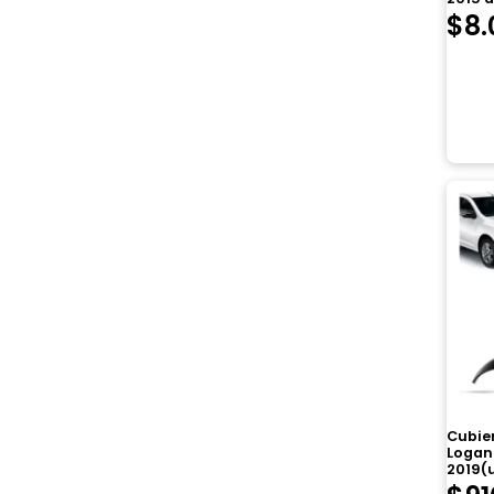
$
8.
Cubier
Logan
2019(