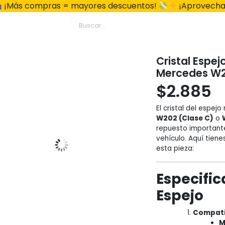
¡Más compras = mayores descuentos!
¡Aprovecha
Cristal Espej
Mercedes W2
$
2.885
El cristal del espej
W202 (Clase C)
o
repuesto importante
vehículo. Aquí tiene
esta pieza:
Especific
Espejo
Compati
M