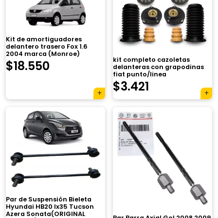
Kit de amortiguadores
delantero trasero Fox 1.6
2004 marca (Monroe)
kit completo cazoletas
$
18.550
delanteras con grapodinas
fiat punto/linea
$
3.421
×
Par de Suspensión Bieleta
Hyundai HB20 Ix35 Tucson
Azera Sonata(ORIGINAL
Par Barra Axial Gol 2008 2009