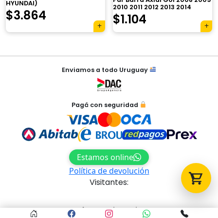
HYUNDAI)
2010 2011 2012 2013 2014
$
3.864
$
1.104
Tu carrito está vacío.
Agregá un producto y aparecerá acá
automáticamente.
Navegación
Enviamos a todo Uruguay
de
entradas
Pagá con seguridad
Estamos online
Política de devolución
Visitantes:
Acceso al panel