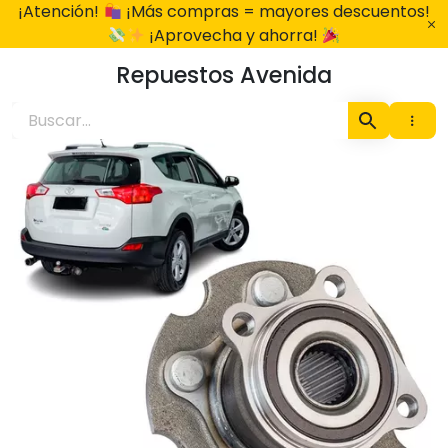
Ir
¡Atención!
¡Más compras = mayores descuentos!
al
¡Aprovecha y ahorra!
contenido
Repuestos Avenida