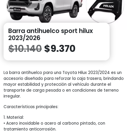
Barra antihuelco sport hilux
2023/2026
El
El
$
10.140
$
9.370
precio
precio
La barra antihuelco para una Toyota Hilux 2023/2024 es un
original
actual
accesorio diseñado para reforzar la caja trasera, brindando
mayor estabilidad y protección al vehículo durante el
era:
es:
transporte de carga pesada o en condiciones de terreno
irregular.
$10.140.
$9.370.
Características principales:
1. Material:
• Acero inoxidable o acero al carbono pintado, con
tratamiento anticorrosión.