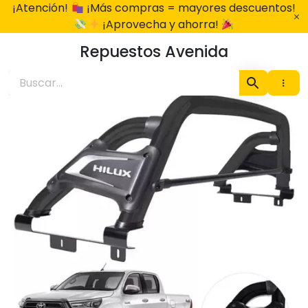
Ir
¡Atención!
¡Más compras = mayores descuentos!
al
¡Aprovecha y ahorra!
contenido
Repuestos Avenida