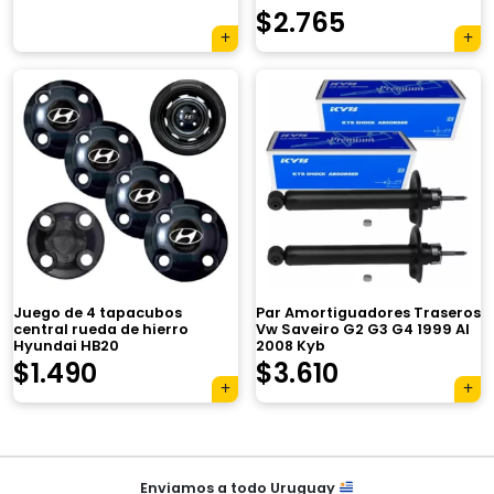
El
El
$
2.765
precio
precio
original
actual
era:
es:
$3.920.
$2.765.
×
Juego de 4 tapacubos
Par Amortiguadores Traseros
central rueda de hierro
Vw Saveiro G2 G3 G4 1999 Al
Hyundai HB20
2008 Kyb
El
El
$
1.490
$
3.610
Tu carrito está vacío.
precio
precio
Agregá un producto y aparecerá acá
original
actual
automáticamente.
Navegación
era:
es:
Enviamos a todo Uruguay